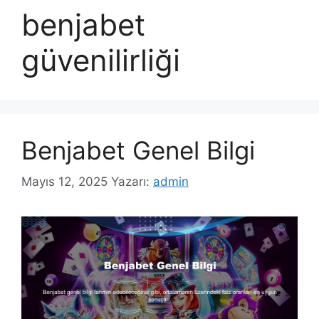
benjabet
güvenilirliği
Benjabet Genel Bilgi
Mayıs 12, 2025
Yazarı:
admin