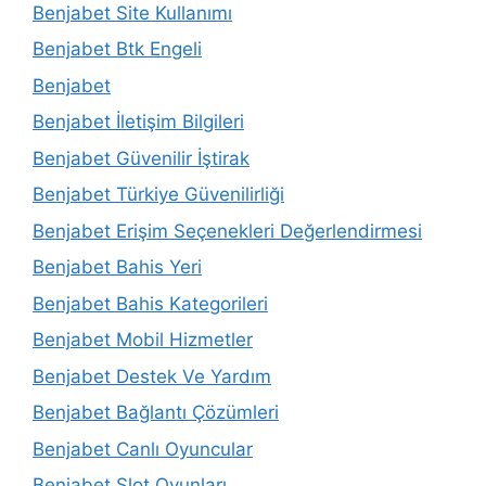
Benjabet Site Kullanımı
Benjabet Btk Engeli
Benjabet
Benjabet İletişim Bilgileri
Benjabet Güvenilir İştirak
Benjabet Türkiye Güvenilirliği
Benjabet Erişim Seçenekleri Değerlendirmesi
Benjabet Bahis Yeri
Benjabet Bahis Kategorileri
Benjabet Mobil Hizmetler
Benjabet Destek Ve Yardım
Benjabet Bağlantı Çözümleri
Benjabet Canlı Oyuncular
Benjabet Slot Oyunları