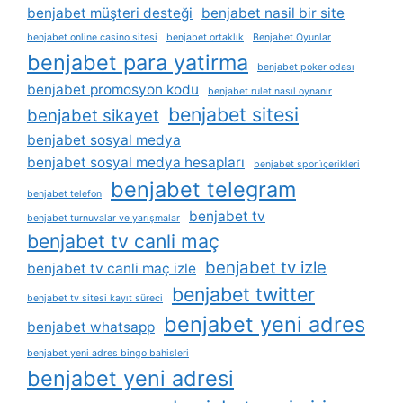
benjabet müşteri desteği
benjabet nasil bir site
benjabet online casino sitesi
benjabet ortaklık
Benjabet Oyunlar
benjabet para yatirma
benjabet poker odası
benjabet promosyon kodu
benjabet rulet nasıl oynanır
benjabet sitesi
benjabet sikayet
benjabet sosyal medya
benjabet sosyal medya hesapları
benjabet spor i̇çerikleri
benjabet telegram
benjabet telefon
benjabet tv
benjabet turnuvalar ve yarışmalar
benjabet tv canli maç
benjabet tv izle
benjabet tv canli maç izle
benjabet twitter
benjabet tv sitesi kayıt süreci
benjabet yeni adres
benjabet whatsapp
benjabet yeni adres bingo bahisleri
benjabet yeni adresi