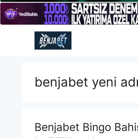
İçeriğe
atla
benjabet yeni ad
Benjabet Bingo Bahis