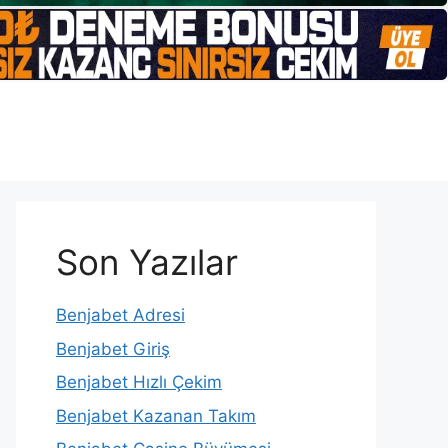
Son Yazılar
Benjabet Adresi
Benjabet Giriş
Benjabet Hızlı Çekim
Benjabet Kazanan Takım