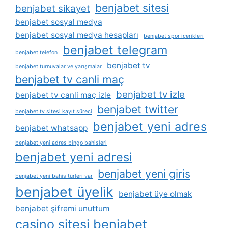
benjabet sitesi
benjabet sikayet
benjabet sosyal medya
benjabet sosyal medya hesapları
benjabet spor i̇çerikleri
benjabet telegram
benjabet telefon
benjabet tv
benjabet turnuvalar ve yarışmalar
benjabet tv canli maç
benjabet tv izle
benjabet tv canli maç izle
benjabet twitter
benjabet tv sitesi kayıt süreci
benjabet yeni adres
benjabet whatsapp
benjabet yeni adres bingo bahisleri
benjabet yeni adresi
benjabet yeni giris
benjabet yeni bahis türleri var
benjabet üyelik
benjabet üye olmak
benjabet şifremi unuttum
casino sitesi benjabet