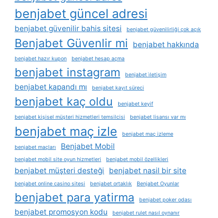
benjabet güncel adresi
benjabet güvenilir bahis sitesi
benjabet güvenilirliği çok açık
Benjabet Güvenlir mi
benjabet hakkında
benjabet hazır kupon
benjabet hesap açma
benjabet instagram
benjabet i̇letişim
benjabet kapandı mı
benjabet kayıt süreci
benjabet kaç oldu
benjabet keyif
benjabet kişisel müşteri hizmetleri temsilcisi
benjabet lisansı var mı
benjabet maç izle
benjabet maç izleme
Benjabet Mobil
benjabet maçları
benjabet mobil site oyun hizmetleri
benjabet mobil özellikleri
benjabet müşteri desteği
benjabet nasil bir site
benjabet online casino sitesi
benjabet ortaklık
Benjabet Oyunlar
benjabet para yatirma
benjabet poker odası
benjabet promosyon kodu
benjabet rulet nasıl oynanır