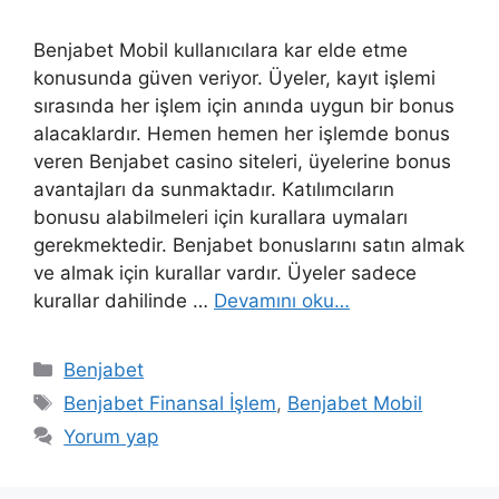
Benjabet Mobil kullanıcılara kar elde etme
konusunda güven veriyor. Üyeler, kayıt işlemi
sırasında her işlem için anında uygun bir bonus
alacaklardır. Hemen hemen her işlemde bonus
veren Benjabet casino siteleri, üyelerine bonus
avantajları da sunmaktadır. Katılımcıların
bonusu alabilmeleri için kurallara uymaları
gerekmektedir. Benjabet bonuslarını satın almak
ve almak için kurallar vardır. Üyeler sadece
kurallar dahilinde …
Devamını oku…
Kategoriler
Benjabet
Etiketler
Benjabet Finansal İşlem
,
Benjabet Mobil
Yorum yap