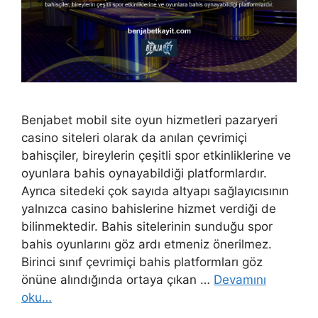
Benjabet mobil site oyun hizmetleri pazaryeri
casino siteleri olarak da anılan çevrimiçi
bahisçiler, bireylerin çeşitli spor etkinliklerine ve
oyunlara bahis oynayabildiği platformlardır.
Ayrıca sitedeki çok sayıda altyapı sağlayıcısının
yalnızca casino bahislerine hizmet verdiği de
bilinmektedir. Bahis sitelerinin sunduğu spor
bahis oyunlarını göz ardı etmeniz önerilmez.
Birinci sınıf çevrimiçi bahis platformları göz
önüne alındığında ortaya çıkan …
Devamını
oku…