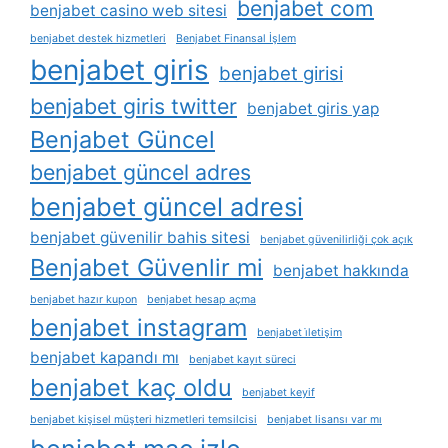
benjabet com
benjabet casino web sitesi
benjabet destek hizmetleri
Benjabet Finansal İşlem
benjabet giris
benjabet girisi
benjabet giris twitter
benjabet giris yap
Benjabet Güncel
benjabet güncel adres
benjabet güncel adresi
benjabet güvenilir bahis sitesi
benjabet güvenilirliği çok açık
Benjabet Güvenlir mi
benjabet hakkında
benjabet hazır kupon
benjabet hesap açma
benjabet instagram
benjabet i̇letişim
benjabet kapandı mı
benjabet kayıt süreci
benjabet kaç oldu
benjabet keyif
benjabet kişisel müşteri hizmetleri temsilcisi
benjabet lisansı var mı