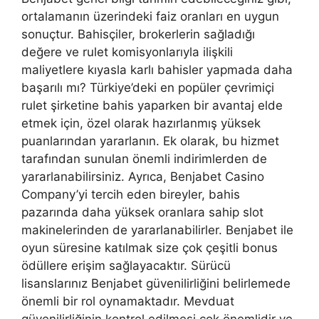
ortalamanın üzerindeki faiz oranları en uygun
sonuçtur. Bahisçiler, brokerlerin sağladığı
değere ve rulet komisyonlarıyla ilişkili
maliyetlere kıyasla karlı bahisler yapmada daha
başarılı mı? Türkiye’deki en popüler çevrimiçi
rulet şirketine bahis yaparken bir avantaj elde
etmek için, özel olarak hazırlanmış yüksek
puanlarından yararlanın. Ek olarak, bu hizmet
tarafından sunulan önemli indirimlerden de
yararlanabilirsiniz. Ayrıca, Benjabet Casino
Company’yi tercih eden bireyler, bahis
pazarında daha yüksek oranlara sahip slot
makinelerinden de yararlanabilirler. Benjabet ile
oyun süresine katılmak size çok çeşitli bonus
ödüllere erişim sağlayacaktır. Sürücü
lisanslarınız Benjabet güvenilirliğini belirlemede
önemli bir rol oynamaktadır. Mevduat