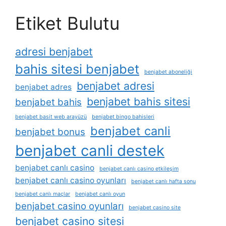
Etiket Bulutu
adresi benjabet
bahis sitesi benjabet
benjabet aboneliği
benjabet adresi
benjabet adres
benjabet bahis sitesi
benjabet bahis
benjabet basit web arayüzü
benjabet bingo bahisleri
benjabet canli
benjabet bonus
benjabet canli destek
benjabet canlı casino
benjabet canlı casino etkileşim
benjabet canlı casino oyunları
benjabet canlı hafta sonu
benjabet canlı maçlar
benjabet canlı oyun
benjabet casino oyunları
benjabet casino site
benjabet casino sitesi