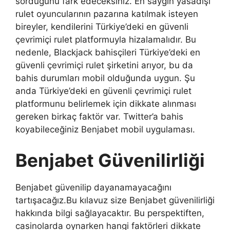
sorduğunu fark edeceksiniz. En saygın yasadışı
rulet oyuncularının pazarına katılmak isteyen
bireyler, kendilerini Türkiye’deki en güvenli
çevrimiçi rulet platformuyla hizalamalıdır. Bu
nedenle, Blackjack bahisçileri Türkiye’deki en
güvenli çevrimiçi rulet şirketini arıyor, bu da
bahis durumları mobil olduğunda uygun. Şu
anda Türkiye’deki en güvenli çevrimiçi rulet
platformunu belirlemek için dikkate alınması
gereken birkaç faktör var. Twitter’a bahis
koyabileceğiniz Benjabet mobil uygulaması.
Benjabet Güvenilirliği
Benjabet güvenilip dayanamayacağını
tartışacağız.Bu kılavuz size Benjabet güvenilirliği
hakkında bilgi sağlayacaktır. Bu perspektiften,
casinolarda oynarken hangi faktörleri dikkate