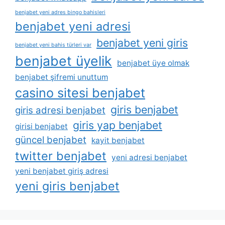
benjabet yeni adres bingo bahisleri
benjabet yeni adresi
benjabet yeni giris
benjabet yeni bahis türleri var
benjabet üyelik
benjabet üye olmak
benjabet şifremi unuttum
casino sitesi benjabet
giris benjabet
giris adresi benjabet
giris yap benjabet
girisi benjabet
güncel benjabet
kayit benjabet
twitter benjabet
yeni adresi benjabet
yeni benjabet giriş adresi
yeni giris benjabet