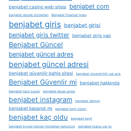
benjabet com
benjabet casino web sitesi
benjabet destek hizmetleri
Benjabet Finansal İşlem
benjabet giris
benjabet girisi
benjabet giris twitter
benjabet giris yap
Benjabet Güncel
benjabet güncel adres
benjabet güncel adresi
benjabet güvenilir bahis sitesi
benjabet güvenilirliği çok açık
Benjabet Güvenlir mi
benjabet hakkında
benjabet hazır kupon
benjabet hesap açma
benjabet instagram
benjabet i̇letişim
benjabet kapandı mı
benjabet kayıt süreci
benjabet kaç oldu
benjabet keyif
benjabet kişisel müşteri hizmetleri temsilcisi
benjabet lisansı var mı