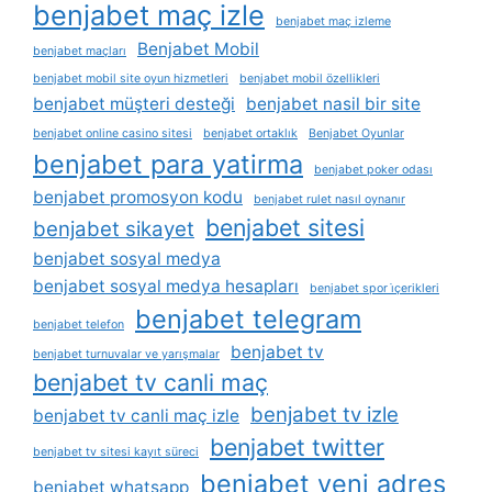
benjabet maç izle
benjabet maç izleme
Benjabet Mobil
benjabet maçları
benjabet mobil site oyun hizmetleri
benjabet mobil özellikleri
benjabet müşteri desteği
benjabet nasil bir site
benjabet online casino sitesi
benjabet ortaklık
Benjabet Oyunlar
benjabet para yatirma
benjabet poker odası
benjabet promosyon kodu
benjabet rulet nasıl oynanır
benjabet sitesi
benjabet sikayet
benjabet sosyal medya
benjabet sosyal medya hesapları
benjabet spor i̇çerikleri
benjabet telegram
benjabet telefon
benjabet tv
benjabet turnuvalar ve yarışmalar
benjabet tv canli maç
benjabet tv izle
benjabet tv canli maç izle
benjabet twitter
benjabet tv sitesi kayıt süreci
benjabet yeni adres
benjabet whatsapp