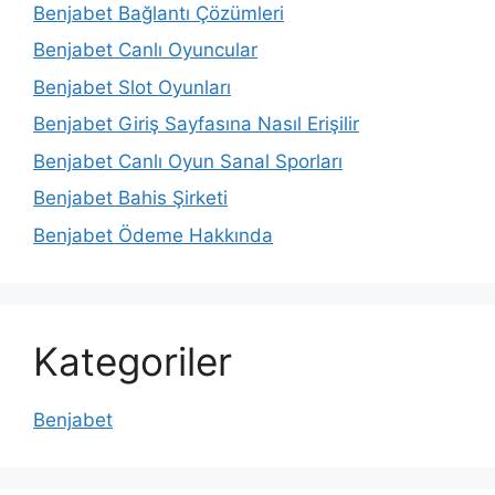
Benjabet Bağlantı Çözümleri
Benjabet Canlı Oyuncular
Benjabet Slot Oyunları
Benjabet Giriş Sayfasına Nasıl Erişilir
Benjabet Canlı Oyun Sanal Sporları
Benjabet Bahis Şirketi
Benjabet Ödeme Hakkında
Kategoriler
Benjabet