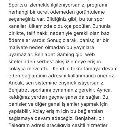
Sports’u izlemekle ilgileniyorsanız, programı
herhangi bir ücret ödemeden görüntüleme
seçeneğiniz var. Bildiğiniz gibi, bu tür spor
kanalları ülkemizde oldukça popüler. Bununla
birlikte, telif hakkı nedeniyle gerekli olan bazı
ödemeler vardır. Sonuç olarak, bahisçiler bir
maliyete neden olmadan bu yayınlara
uyamazlar. Benjabet Gaming gibi web
sitelerinden serbest akış izlemeye erişim
kolayca mevcuttur. Kendini tekrarlamaya devam
eden bağlantının adresini kullanmanızı öneririz.
Ancak, seri sistemine erişmek istiyorsanız,
Benjabet sporlarını oynamanız gerekir. Ayrıca,
kaldığınız yerden geçme şansı da sağlar. Bu,
bahisler ve diğer genel işlemler yapmak için
yapılabilir. Kolay erişim için bu bağlantıları
sağlamaya devam edeceğiz. Benjabet, bir
Telegram adresi aracılığıyla çeşitli hizmetler