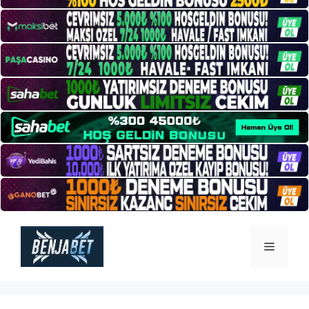
İçeriğe
atla
Menü