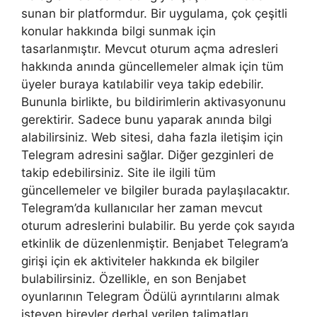
sunan bir platformdur. Bir uygulama, çok çeşitli
konular hakkında bilgi sunmak için
tasarlanmıştır. Mevcut oturum açma adresleri
hakkında anında güncellemeler almak için tüm
üyeler buraya katılabilir veya takip edebilir.
Bununla birlikte, bu bildirimlerin aktivasyonunu
gerektirir. Sadece bunu yaparak anında bilgi
alabilirsiniz. Web sitesi, daha fazla iletişim için
Telegram adresini sağlar. Diğer gezginleri de
takip edebilirsiniz. Site ile ilgili tüm
güncellemeler ve bilgiler burada paylaşılacaktır.
Telegram’da kullanıcılar her zaman mevcut
oturum adreslerini bulabilir. Bu yerde çok sayıda
etkinlik de düzenlenmiştir. Benjabet Telegram’a
girişi için ek aktiviteler hakkında ek bilgiler
bulabilirsiniz. Özellikle, en son Benjabet
oyunlarının Telegram Ödülü ayrıntılarını almak
isteyen bireyler derhal verilen talimatları