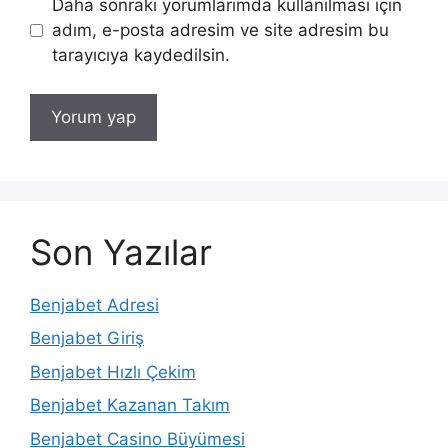
Daha sonraki yorumlarımda kullanılması için
adım, e-posta adresim ve site adresim bu
tarayıcıya kaydedilsin.
Son Yazılar
Benjabet Adresi
Benjabet Giriş
Benjabet Hızlı Çekim
Benjabet Kazanan Takım
Benjabet Casino Büyümesi