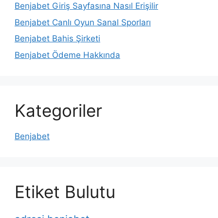
Benjabet Giriş Sayfasına Nasıl Erişilir
Benjabet Canlı Oyun Sanal Sporları
Benjabet Bahis Şirketi
Benjabet Ödeme Hakkında
Kategoriler
Benjabet
Etiket Bulutu