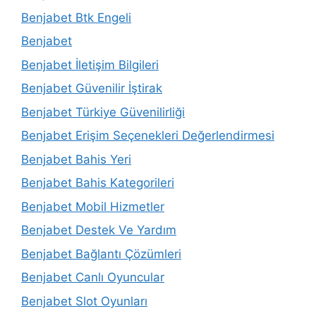
Benjabet Btk Engeli
Benjabet
Benjabet İletişim Bilgileri
Benjabet Güvenilir İştirak
Benjabet Türkiye Güvenilirliği
Benjabet Erişim Seçenekleri Değerlendirmesi
Benjabet Bahis Yeri
Benjabet Bahis Kategorileri
Benjabet Mobil Hizmetler
Benjabet Destek Ve Yardım
Benjabet Bağlantı Çözümleri
Benjabet Canlı Oyuncular
Benjabet Slot Oyunları