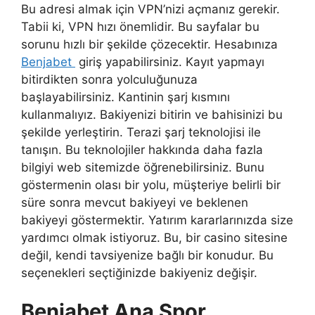
Bu adresi almak için VPN’nizi açmanız gerekir.
Tabii ki, VPN hızı önemlidir. Bu sayfalar bu
sorunu hızlı bir şekilde çözecektir. Hesabınıza
Benjabet
giriş yapabilirsiniz. Kayıt yapmayı
bitirdikten sonra yolculuğunuza
başlayabilirsiniz. Kantinin şarj kısmını
kullanmalıyız. Bakiyenizi bitirin ve bahisinizi bu
şekilde yerleştirin. Terazi şarj teknolojisi ile
tanışın. Bu teknolojiler hakkında daha fazla
bilgiyi web sitemizde öğrenebilirsiniz. Bunu
göstermenin olası bir yolu, müşteriye belirli bir
süre sonra mevcut bakiyeyi ve beklenen
bakiyeyi göstermektir. Yatırım kararlarınızda size
yardımcı olmak istiyoruz. Bu, bir casino sitesine
değil, kendi tavsiyenize bağlı bir konudur. Bu
seçenekleri seçtiğinizde bakiyeniz değişir.
Benjabet Ana Spor