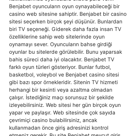
Benjabet oyuncuların oyun oynayabileceği bir
casino web sitesine sahiptir. Benjabet bir casino
sitesi seçerken birçok şeyi düşünür. Bunlardan
biri TV seçeneği. Giderek daha fazla insan TV
özelliklerine sahip web sitelerinde oyun
oynamayı sever. Oyuncuların bahse girdiği
oyunlar bu sitelerde görülebilir. Bunu yaparsak
bahis süreci daha iyi olacaktır. Benjabet TV
farklı oyun türleri gösteriyor. Bunlar futbol,
basketbol, voleybol ve Benjabet casino sitesi
gibi bazı spor örnekleridir. Sitenin TV hizmeti
herhangi bir kesinti veya azaltma olmadan
çalışır. İstediğiniz maçı sorunsuz bir şekilde
izleyebilirsiniz. Web sitesi her gün birçok oyun
yapar ve paylaşır. Web sitesinde çok sayıda
çevrimiçi casino bulabilirsiniz, ancak
kullanmadan önce giriş adresinizi kontrol
etmeniz gerekir. Bu site Benjabet mevcut giriş