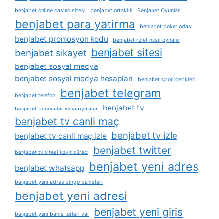
benjabet online casino sitesi
benjabet ortaklık
Benjabet Oyunlar
benjabet para yatirma
benjabet poker odası
benjabet promosyon kodu
benjabet rulet nasıl oynanır
benjabet sitesi
benjabet sikayet
benjabet sosyal medya
benjabet sosyal medya hesapları
benjabet spor i̇çerikleri
benjabet telegram
benjabet telefon
benjabet tv
benjabet turnuvalar ve yarışmalar
benjabet tv canli maç
benjabet tv izle
benjabet tv canli maç izle
benjabet twitter
benjabet tv sitesi kayıt süreci
benjabet yeni adres
benjabet whatsapp
benjabet yeni adres bingo bahisleri
benjabet yeni adresi
benjabet yeni giris
benjabet yeni bahis türleri var