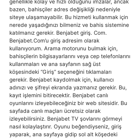
genellikle kolay ve hızlı olduğunu imzalar, ancak
bazen, bahisçiler adres değişikliği nedeniyle
siteye ulaşamayabilir. Bu hizmeti kullanmak için
nerede yaşadığınızı bilmeniz ve bahis sistemine
katılmanız gerekir. Benjabet giriş. Com.
Benjabet.Com’u giriş adresim olarak
kullanıyorum. Arama motorunu bulmak için,
bahisçilerin bilgisayarlarını veya cep telefonlarını
kullanmaları ve ana sayfanın sağ üst
köşesindeki “Giriş” seçeneğini tıklamaları
gerekir. Benjabet kaydolmak için, kullanıcı
adınızı ve şifreyi ekranda yazmanız gerekir. Bu,
kayıt işlemini bitirecektir. Benjabet canlı
oyunlarını izleyebileceğiniz bir web sitesidir. Bu
sayfada canlı maçları ücretsiz olarak
izleyebilirsiniz. Benjabet TV şovlarını görmeyi
nasıl kolaylaştırır. Oyunu beğendiyseniz, giriş
yaparak, ana sayfaya gidip sol alt köşedeki