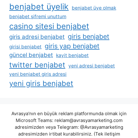
benjabet üyelik
benjabet üye olmak
benjabet şifremi unuttum
casino sitesi benjabet
giris benjabet
giris adresi benjabet
giris yap benjabet
girisi benjabet
güncel benjabet
kayit benjabet
twitter benjabet
yeni adresi benjabet
yeni benjabet giriş adresi
yeni giris benjabet
Avrasya'nın en büyük reklam platformunda olmak için
Microsoft Teams:
reklam@avrasyamarketing.com
adresimizden veya Telegram: @Avrasyamarketing
adresimizden irtibat kurabilirsiniz. (Tek iletişim