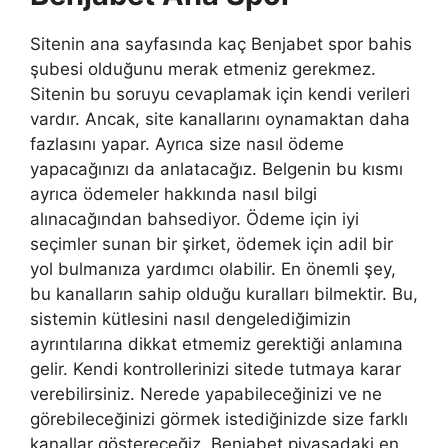
Sitenin ana sayfasında kaç Benjabet spor bahis
şubesi olduğunu merak etmeniz gerekmez.
Sitenin bu soruyu cevaplamak için kendi verileri
vardır. Ancak, site kanallarını oynamaktan daha
fazlasını yapar. Ayrıca size nasıl ödeme
yapacağınızı da anlatacağız. Belgenin bu kısmı
ayrıca ödemeler hakkında nasıl bilgi
alınacağından bahsediyor. Ödeme için iyi
seçimler sunan bir şirket, ödemek için adil bir
yol bulmanıza yardımcı olabilir. En önemli şey,
bu kanalların sahip olduğu kuralları bilmektir. Bu,
sistemin kütlesini nasıl dengelediğimizin
ayrıntılarına dikkat etmemiz gerektiği anlamına
gelir. Kendi kontrollerinizi sitede tutmaya karar
verebilirsiniz. Nerede yapabileceğinizi ve ne
görebileceğinizi görmek istediğinizde size farklı
kanallar göstereceğiz. Benjabet piyasadaki en