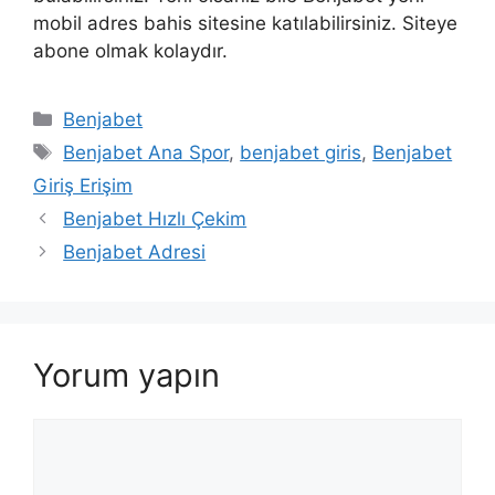
mobil adres bahis sitesine katılabilirsiniz. Siteye
abone olmak kolaydır.
Kategoriler
Benjabet
Etiketler
Benjabet Ana Spor
,
benjabet giris
,
Benjabet
Giriş Erişim
Benjabet Hızlı Çekim
Benjabet Adresi
Yorum yapın
Yorum