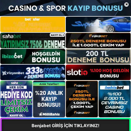
×
Benjabet GİRİŞ İÇİN TIKLAYINIZ!