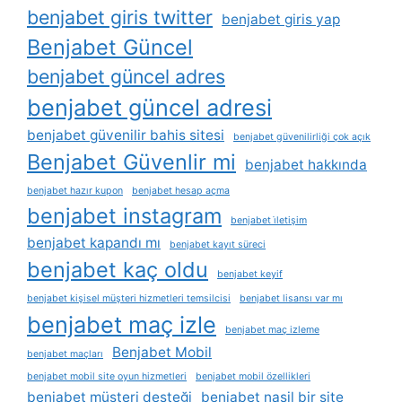
benjabet giris twitter
benjabet giris yap
Benjabet Güncel
benjabet güncel adres
benjabet güncel adresi
benjabet güvenilir bahis sitesi
benjabet güvenilirliği çok açık
Benjabet Güvenlir mi
benjabet hakkında
benjabet hazır kupon
benjabet hesap açma
benjabet instagram
benjabet i̇letişim
benjabet kapandı mı
benjabet kayıt süreci
benjabet kaç oldu
benjabet keyif
benjabet kişisel müşteri hizmetleri temsilcisi
benjabet lisansı var mı
benjabet maç izle
benjabet maç izleme
Benjabet Mobil
benjabet maçları
benjabet mobil site oyun hizmetleri
benjabet mobil özellikleri
benjabet müşteri desteği
benjabet nasil bir site