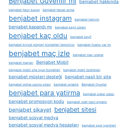
Benjabet Güvenlir mi
benjabet hakkında
benjabet hazır kupon
benjabet hesap açma
benjabet instagram
benjabet i̇letişim
benjabet kapandı mı
benjabet kayıt süreci
benjabet kaç oldu
benjabet keyif
benjabet kişisel müşteri hizmetleri temsilcisi
benjabet lisansı var mı
benjabet maç izle
benjabet maç izleme
Benjabet Mobil
benjabet maçları
benjabet mobil site oyun hizmetleri
benjabet mobil özellikleri
benjabet müşteri desteği
benjabet nasil bir site
benjabet online casino sitesi
benjabet ortaklık
Benjabet Oyunlar
benjabet para yatirma
benjabet poker odası
benjabet promosyon kodu
benjabet rulet nasıl oynanır
benjabet sitesi
benjabet sikayet
benjabet sosyal medya
benjabet sosyal medya hesapları
benjabet spor i̇çerikleri