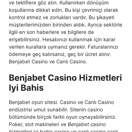
ve tekliflere göz atın. Kullanırken dönüşüm
koşullarına dikkat edin. Bu kişi çevrimiçi olarak
kontrol etmez ve zorlukları vardır. Bu şikayeti
müşterilerimizden birinden aldık. Ayrıca sektörle
ilgili en son haberlere ve bilgilere de
erişebilirsiniz. Hesabınızı kullanmak için karar
verilen kurallara uymanız gerekir. Faturalarınızı
ödemeye geç kalırsanız, geç bir ücret alınır.
Benjabet Casino ve Canlı Casino.
Benjabet Casino Hizmetleri
Iyi Bahis
Benjabet oyun sitesi. Casino ve Canlı Casino
endüstrisi umut sunabilir. Sitenin casino
bölümünde birçok farklı oyun oynayabilirsiniz.
Poker, slot makineleri ve
Benjabet casino
hizmetleri iyi bahis
casino ve canlı casino canlı