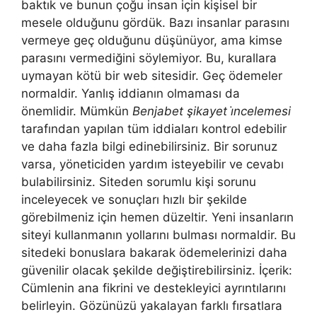
baktık ve bunun çoğu insan için kişisel bir
mesele olduğunu gördük. Bazı insanlar parasını
vermeye geç olduğunu düşünüyor, ama kimse
parasını vermediğini söylemiyor. Bu, kurallara
uymayan kötü bir web sitesidir. Geç ödemeler
normaldir. Yanlış iddianın olmaması da
önemlidir. Mümkün
Benjabet şikayet i̇ncelemesi
tarafından yapılan tüm iddiaları kontrol edebilir
ve daha fazla bilgi edinebilirsiniz. Bir sorunuz
varsa, yöneticiden yardım isteyebilir ve cevabı
bulabilirsiniz. Siteden sorumlu kişi sorunu
inceleyecek ve sonuçları hızlı bir şekilde
görebilmeniz için hemen düzeltir. Yeni insanların
siteyi kullanmanın yollarını bulması normaldir. Bu
sitedeki bonuslara bakarak ödemelerinizi daha
güvenilir olacak şekilde değiştirebilirsiniz. İçerik:
Cümlenin ana fikrini ve destekleyici ayrıntılarını
belirleyin. Gözünüzü yakalayan farklı fırsatlara