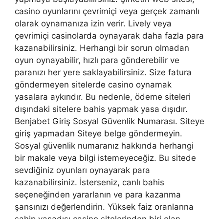
casino oyunlarını çevrimiçi veya gerçek zamanlı
olarak oynamanıza izin verir. Lively veya
çevrimiçi casinolarda oynayarak daha fazla para
kazanabilirsiniz. Herhangi bir sorun olmadan
oyun oynayabilir, hızlı para gönderebilir ve
paranızı her yere saklayabilirsiniz. Size fatura
göndermeyen sitelerde casino oynamak
yasalara aykırıdır. Bu nedenle, ödeme siteleri
dışındaki sitelere bahis yapmak yasa dışıdır.
Benjabet Giriş Sosyal Güvenlik Numarası. Siteye
giriş yapmadan Siteye belge göndermeyin.
Sosyal güvenlik numaranız hakkında herhangi
bir makale veya bilgi istemeyeceğiz. Bu sitede
sevdiğiniz oyunları oynayarak para
kazanabilirsiniz. İsterseniz, canlı bahis
seçeneğinden yararlanın ve para kazanma
şansınızı değerlendirin. Yüksek faiz oranlarına