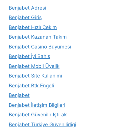
Benjabet Adresi
Benjabet Giriş
Benjabet Hızlı Çekim
Benjabet Kazanan Takım
Benjabet Casino Büyümesi
Benjabet İyi Bahis
Benjabet Mobil Üyelik
Benjabet Site Kullanımı
Benjabet Btk Engeli
Benjabet
Benjabet İletişim Bilgileri
Benjabet Güvenilir İştirak
Benjabet Türkiye Güvenilirliği