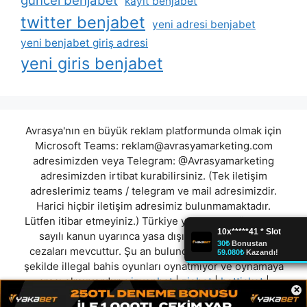
güncel benjabet
kayit benjabet
twitter benjabet
yeni adresi benjabet
yeni benjabet giriş adresi
yeni giris benjabet
Avrasya'nın en büyük reklam platformunda olmak için
Microsoft Teams:
reklam@avrasyamarketing.com
adresimizden veya Telegram: @Avrasyamarketing
adresimizden irtibat kurabilirsiniz. (Tek iletişim
adreslerimiz teams / telegram ve mail adresimizdir.
Harici hiçbir iletişim adresimiz bulunmamaktadır.
Lütfen itibar etmeyiniz.) Türkiye yasalarına göre 7258
sayılı kanun uyarınca yasa dışı bahis oynamanın
cezaları mevcuttur. Şu an bulunduğunuz site hiç bir
şekilde illegal bahis oyunları oynatmıyor ve oynamaya
aracı olmuyordur.
vizyonbet
|
ziobet
|
betticket
|
×
betofbet
|
yakabet
|
nitrobahis
|
vivasbet
|
betsnice