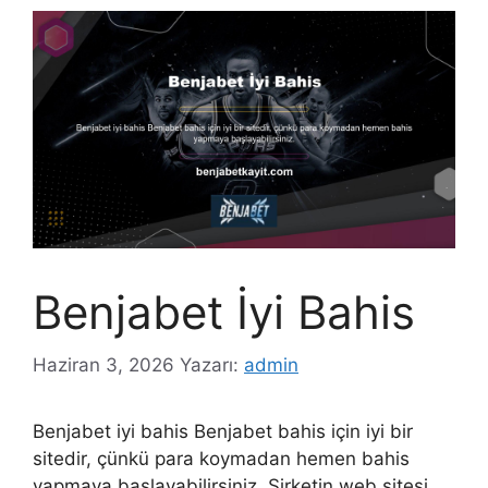
Benjabet İyi Bahis
Haziran 3, 2026
Yazarı:
admin
Benjabet iyi bahis Benjabet bahis için iyi bir
sitedir, çünkü para koymadan hemen bahis
yapmaya başlayabilirsiniz. Şirketin web sitesi,