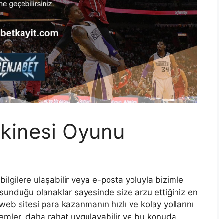
akinesi Oyunu
ilgilere ulaşabilir veya e-posta yoluyla bizimle
n sunduğu olanaklar sayesinde size arzu ettiğiniz en
 web sitesi para kazanmanın hızlı ve kolay yollarını
temleri daha rahat uygulayabilir ve bu konuda