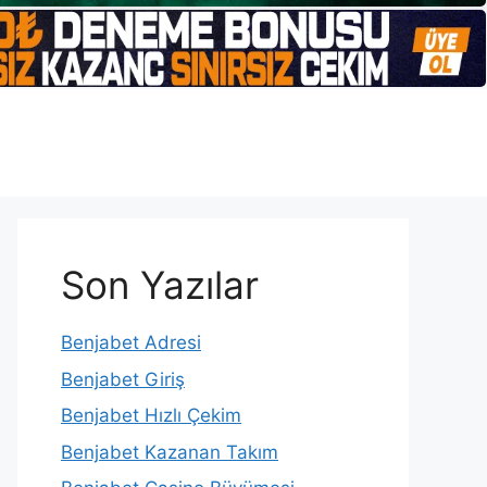
Son Yazılar
Benjabet Adresi
Benjabet Giriş
Benjabet Hızlı Çekim
Benjabet Kazanan Takım