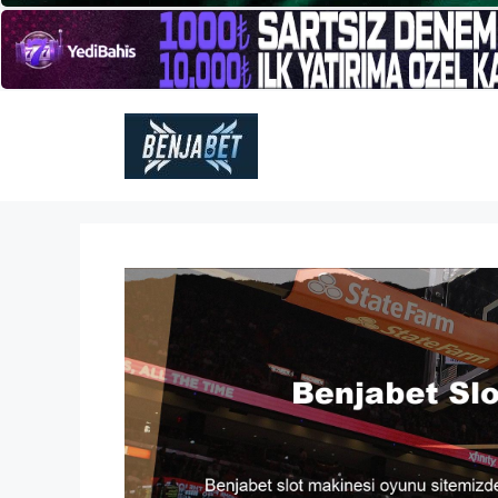
İçeriğe
atla