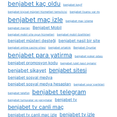
benjabet kaç oldu
benjabet keyif
benjabet kişisel müşteri hizmetleri temsilcisi
benjabet lisansı var mı
benjabet maç izle
benjabet maç izleme
Benjabet Mobil
benjabet maçları
benjabet mobil site oyun hizmetleri
benjabet mobil özellikleri
benjabet müşteri desteği
benjabet nasil bir site
benjabet online casino sitesi
benjabet ortaklık
Benjabet Oyunlar
benjabet para yatirma
benjabet poker odası
benjabet promosyon kodu
benjabet rulet nasıl oynanır
benjabet sitesi
benjabet sikayet
benjabet sosyal medya
benjabet sosyal medya hesapları
benjabet spor i̇çerikleri
benjabet telegram
benjabet telefon
benjabet tv
benjabet turnuvalar ve yarışmalar
benjabet tv canli maç
benjabet tv izle
benjabet tv canli maç izle