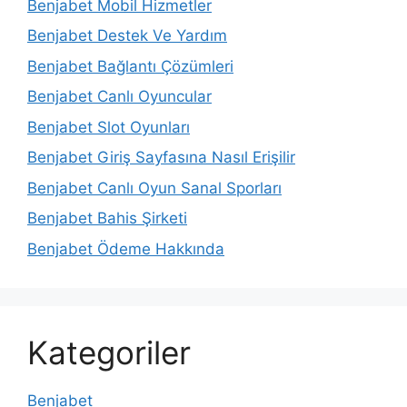
Benjabet Mobil Hizmetler
Benjabet Destek Ve Yardım
Benjabet Bağlantı Çözümleri
Benjabet Canlı Oyuncular
Benjabet Slot Oyunları
Benjabet Giriş Sayfasına Nasıl Erişilir
Benjabet Canlı Oyun Sanal Sporları
Benjabet Bahis Şirketi
Benjabet Ödeme Hakkında
Kategoriler
Benjabet