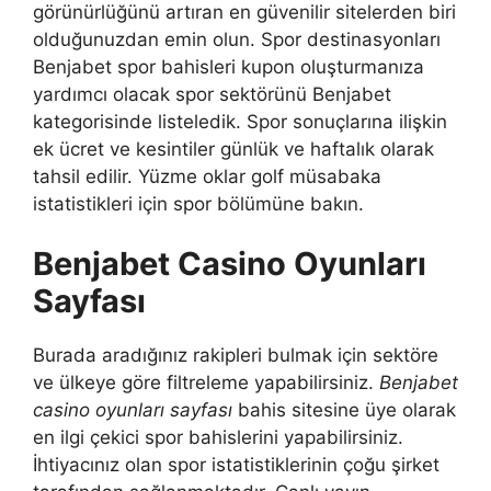
görünürlüğünü artıran en güvenilir sitelerden biri
olduğunuzdan emin olun. Spor destinasyonları
Benjabet spor bahisleri kupon oluşturmanıza
yardımcı olacak spor sektörünü Benjabet
kategorisinde listeledik. Spor sonuçlarına ilişkin
ek ücret ve kesintiler günlük ve haftalık olarak
tahsil edilir. Yüzme oklar golf müsabaka
istatistikleri için spor bölümüne bakın.
Benjabet Casino Oyunları
Sayfası
Burada aradığınız rakipleri bulmak için sektöre
ve ülkeye göre filtreleme yapabilirsiniz.
Benjabet
casino oyunları sayfası
bahis sitesine üye olarak
en ilgi çekici spor bahislerini yapabilirsiniz.
İhtiyacınız olan spor istatistiklerinin çoğu şirket