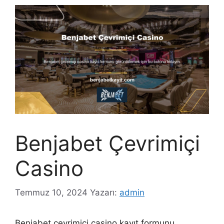
Benjabet Çevrimiçi
Casino
Temmuz 10, 2024
Yazarı:
admin
Benjabet çevrimiçi casino kayıt formunu