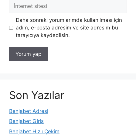
İnternet
sitesi
Daha sonraki yorumlarımda kullanılması için
adım, e-posta adresim ve site adresim bu
tarayıcıya kaydedilsin.
Son Yazılar
Benjabet Adresi
Benjabet Giriş
Benjabet Hızlı Çekim