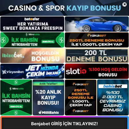
×
Benjabet GİRİŞ İÇİN TIKLAYINIZ!