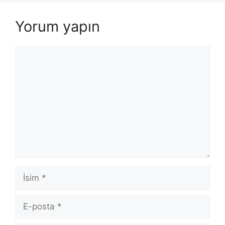
Yorum yapın
Yorum
İsim
E-
posta