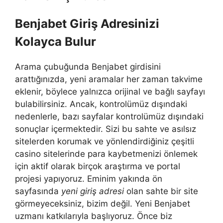
Benjabet Giriş Adresinizi
Kolayca Bulur
Arama çubuğunda Benjabet girdisini
arattığınızda, yeni aramalar her zaman takvime
eklenir, böylece yalnızca orijinal ve bağlı sayfayı
bulabilirsiniz. Ancak, kontrolümüz dışındaki
nedenlerle, bazı sayfalar kontrolümüz dışındaki
sonuçlar içermektedir. Sizi bu sahte ve asılsız
sitelerden korumak ve yönlendirdiğiniz çeşitli
casino sitelerinde para kaybetmenizi önlemek
için aktif olarak birçok araştırma ve portal
projesi yapıyoruz. Eminim yakında ön
sayfasında
yeni giriş adresi
olan sahte bir site
görmeyeceksiniz, bizim değil. Yeni Benjabet
uzmanı katkılarıyla başlıyoruz. Önce biz