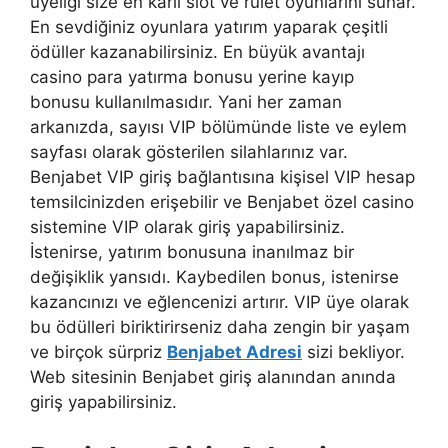
üyeliği size en karlı slot ve rulet oyunlarını sunar.
En sevdiğiniz oyunlara yatırım yaparak çeşitli
ödüller kazanabilirsiniz. En büyük avantajı
casino para yatırma bonusu yerine kayıp
bonusu kullanılmasıdır. Yani her zaman
arkanızda, sayısı VIP bölümünde liste ve eylem
sayfası olarak gösterilen silahlarınız var.
Benjabet VIP giriş bağlantısına kişisel VIP hesap
temsilcinizden erişebilir ve Benjabet özel casino
sistemine VIP olarak giriş yapabilirsiniz.
İstenirse, yatırım bonusuna inanılmaz bir
değişiklik yansıdı. Kaybedilen bonus, istenirse
kazancınızı ve eğlencenizi artırır. VIP üye olarak
bu ödülleri biriktirirseniz daha zengin bir yaşam
ve birçok sürpriz
Benjabet Adresi
sizi bekliyor.
Web sitesinin Benjabet giriş alanından anında
giriş yapabilirsiniz.