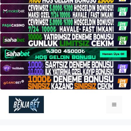
İçeriğe
atla
Menü