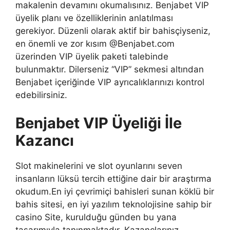
makalenin devamını okumalısınız. Benjabet VIP
üyelik planı ve özelliklerinin anlatılması
gerekiyor. Düzenli olarak aktif bir bahisçiyseniz,
en önemli ve zor kısım @Benjabet.com
üzerinden VIP üyelik paketi talebinde
bulunmaktır. Dilerseniz “VIP” sekmesi altından
Benjabet içeriğinde VIP ayrıcalıklarınızı kontrol
edebilirsiniz.
Benjabet VIP Üyeliği İle
Kazancı
Slot makinelerini ve slot oyunlarını seven
insanların lüksü tercih ettiğine dair bir araştırma
okudum.En iyi çevrimiçi bahisleri sunan köklü bir
bahis sitesi, en iyi yazılım teknolojisine sahip bir
casino Site, kurulduğu günden bu yana