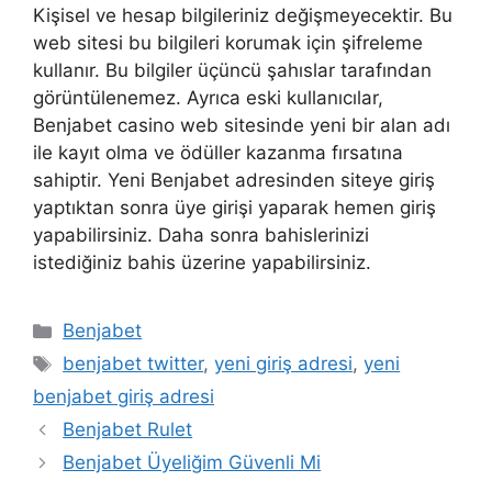
Kişisel ve hesap bilgileriniz değişmeyecektir. Bu
web sitesi bu bilgileri korumak için şifreleme
kullanır. Bu bilgiler üçüncü şahıslar tarafından
görüntülenemez. Ayrıca eski kullanıcılar,
Benjabet casino web sitesinde yeni bir alan adı
ile kayıt olma ve ödüller kazanma fırsatına
sahiptir. Yeni Benjabet adresinden siteye giriş
yaptıktan sonra üye girişi yaparak hemen giriş
yapabilirsiniz. Daha sonra bahislerinizi
istediğiniz bahis üzerine yapabilirsiniz.
Kategoriler
Benjabet
Etiketler
benjabet twitter
,
yeni giriş adresi
,
yeni
benjabet giriş adresi
Benjabet Rulet
Benjabet Üyeliğim Güvenli Mi