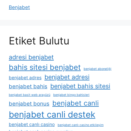
Benjabet
Etiket Bulutu
adresi benjabet
bahis sitesi benjabet
benjabet aboneliği
benjabet adresi
benjabet adres
benjabet bahis sitesi
benjabet bahis
benjabet basit web arayüzü
benjabet bingo bahisleri
benjabet canli
benjabet bonus
benjabet canli destek
benjabet canlı casino
benjabet canlı casino etkileşim