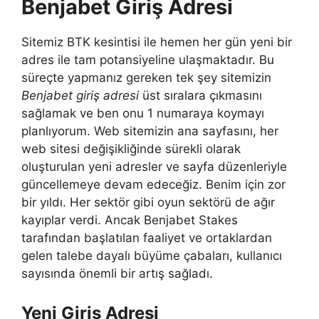
Benjabet Giriş Adresi
Sitemiz BTK kesintisi ile hemen her gün yeni bir
adres ile tam potansiyeline ulaşmaktadır. Bu
süreçte yapmanız gereken tek şey sitemizin
Benjabet giriş adresi
üst sıralara çıkmasını
sağlamak ve ben onu 1 numaraya koymayı
planlıyorum. Web sitemizin ana sayfasını, her
web sitesi değişikliğinde sürekli olarak
oluşturulan yeni adresler ve sayfa düzenleriyle
güncellemeye devam edeceğiz. Benim için zor
bir yıldı. Her sektör gibi oyun sektörü de ağır
kayıplar verdi. Ancak Benjabet Stakes
tarafından başlatılan faaliyet ve ortaklardan
gelen talebe dayalı büyüme çabaları, kullanıcı
sayısında önemli bir artış sağladı.
Yeni Giriş Adresi