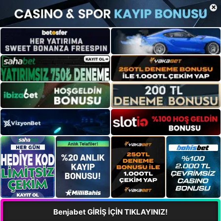
×
Benjabet GİRİŞ İÇİN TIKLAYINIZ!