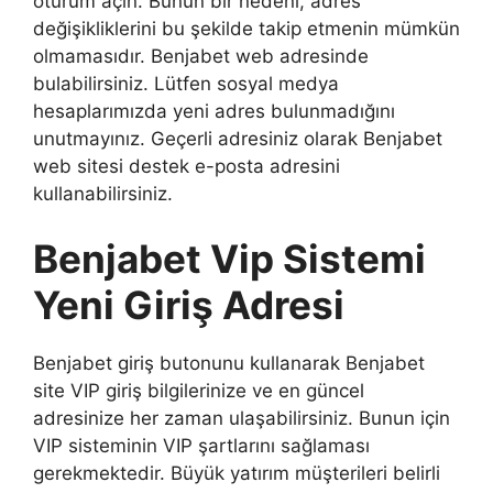
oturum açın. Bunun bir nedeni, adres
değişikliklerini bu şekilde takip etmenin mümkün
olmamasıdır. Benjabet web adresinde
bulabilirsiniz. Lütfen sosyal medya
hesaplarımızda yeni adres bulunmadığını
unutmayınız. Geçerli adresiniz olarak Benjabet
web sitesi destek e-posta adresini
kullanabilirsiniz.
Benjabet Vip Sistemi
Yeni Giriş Adresi
Benjabet giriş butonunu kullanarak Benjabet
site VIP giriş bilgilerinize ve en güncel
adresinize her zaman ulaşabilirsiniz. Bunun için
VIP sisteminin VIP şartlarını sağlaması
gerekmektedir. Büyük yatırım müşterileri belirli