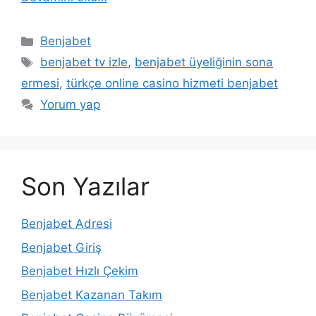
Kategoriler
Benjabet
Etiketler
benjabet tv izle
,
benjabet üyeliğinin sona
ermesi
,
türkçe online casino hizmeti benjabet
Yorum yap
Son Yazılar
Benjabet Adresi
Benjabet Giriş
Benjabet Hızlı Çekim
Benjabet Kazanan Takım