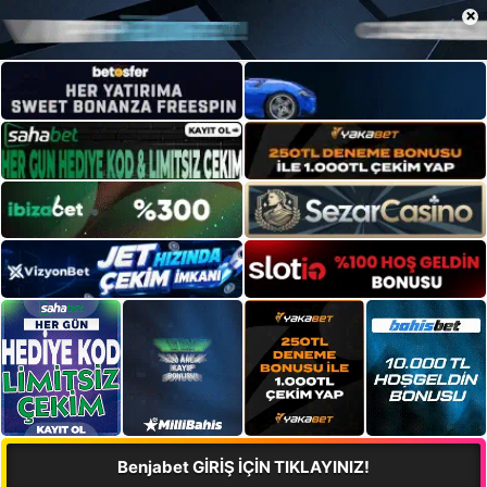
×
Benjabet GİRİŞ İÇİN TIKLAYINIZ!