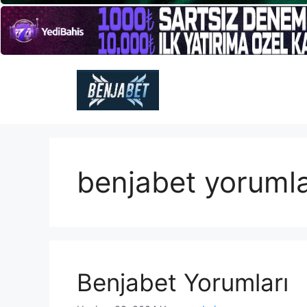
İçeriğe
atla
benjabet yorumla
Benjabet Yorumları