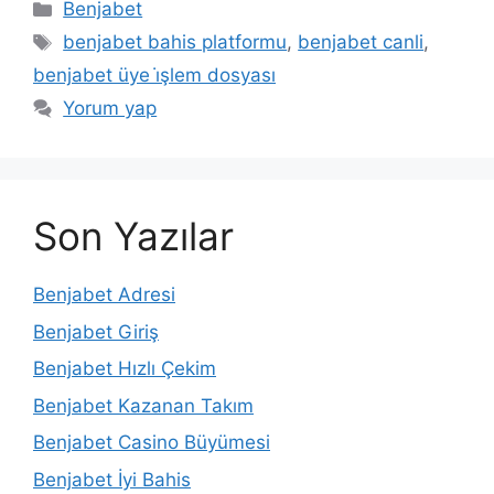
Kategoriler
Benjabet
Etiketler
benjabet bahis platformu
,
benjabet canli
,
benjabet üye i̇şlem dosyası
Yorum yap
Son Yazılar
Benjabet Adresi
Benjabet Giriş
Benjabet Hızlı Çekim
Benjabet Kazanan Takım
Benjabet Casino Büyümesi
Benjabet İyi Bahis