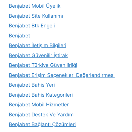
Benjabet Mobil Üyelik
Benjabet Site Kullanımı
Benjabet Btk Engeli
Benjabet
Benjabet İletişim Bilgileri
Benjabet Güvenilir İştirak
Benjabet Türkiye Güvenilirliği
Benjabet Erişim Seçenekleri Değerlendirmesi
Benjabet Bahis Yeri
Benjabet Bahis Kategorileri
Benjabet Mobil Hizmetler
Benjabet Destek Ve Yardım
Benjabet Bağlantı Çözümleri