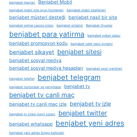
Benjabet Mobil
benjabet maçları
benjabet mobil site oyun hizmetleri
benjabet mobil özellikleri
benjabet müşteri desteği
benjabet nasil bir site
benjabet online casino sitesi
benjabet ortaklık
Benjabet Oyunlar
benjabet para yatirma
benjabet poker odası
benjabet promosyon kodu
benjabet rulet nasıl oynanır
benjabet sitesi
benjabet sikayet
benjabet sosyal medya
benjabet sosyal medya hesapları
benjabet spor i̇çerikleri
benjabet telegram
benjabet telefon
benjabet tv
benjabet turnuvalar ve yarışmalar
benjabet tv canli maç
benjabet tv izle
benjabet tv canli maç izle
benjabet twitter
benjabet tv sitesi kayıt süreci
benjabet yeni adres
benjabet whatsapp
benjabet yeni adres bingo bahisleri