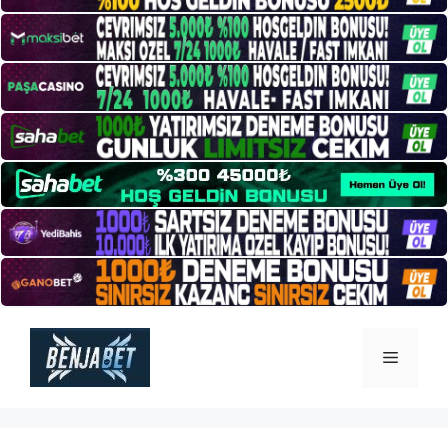
İçeriğe
atla
Menü