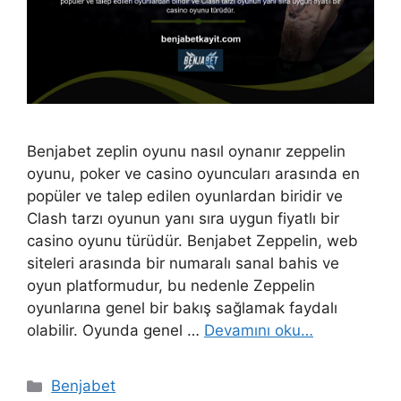
Benjabet zeplin oyunu nasıl oynanır zeppelin
oyunu, poker ve casino oyuncuları arasında en
popüler ve talep edilen oyunlardan biridir ve
Clash tarzı oyunun yanı sıra uygun fiyatlı bir
casino oyunu türüdür. Benjabet Zeppelin, web
siteleri arasında bir numaralı sanal bahis ve
oyun platformudur, bu nedenle Zeppelin
oyunlarına genel bir bakış sağlamak faydalı
olabilir. Oyunda genel …
Devamını oku…
Kategoriler
Benjabet