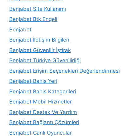
Benjabet Site Kullanımı
Benjabet Btk Engeli
Benjabet
Benjabet İletişim Bilgileri
Benjabet Güvenilir İştirak
Benjabet Türkiye Güvenilirliği
Benjabet Erişim Seçenekleri Değerlendirmesi
Benjabet Bahis Yeri
Benjabet Bahis Kategorileri
Benjabet Mobil Hizmetler
Benjabet Destek Ve Yardım
Benjabet Bağlantı Çözümleri
Benjabet Canlı Oyuncular