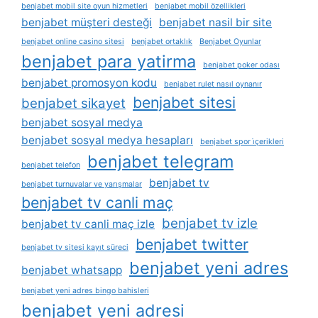
benjabet mobil site oyun hizmetleri
benjabet mobil özellikleri
benjabet müşteri desteği
benjabet nasil bir site
benjabet online casino sitesi
benjabet ortaklık
Benjabet Oyunlar
benjabet para yatirma
benjabet poker odası
benjabet promosyon kodu
benjabet rulet nasıl oynanır
benjabet sitesi
benjabet sikayet
benjabet sosyal medya
benjabet sosyal medya hesapları
benjabet spor i̇çerikleri
benjabet telegram
benjabet telefon
benjabet tv
benjabet turnuvalar ve yarışmalar
benjabet tv canli maç
benjabet tv izle
benjabet tv canli maç izle
benjabet twitter
benjabet tv sitesi kayıt süreci
benjabet yeni adres
benjabet whatsapp
benjabet yeni adres bingo bahisleri
benjabet yeni adresi