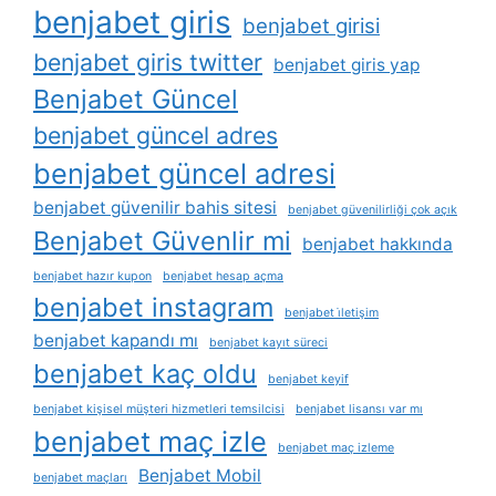
benjabet giris
benjabet girisi
benjabet giris twitter
benjabet giris yap
Benjabet Güncel
benjabet güncel adres
benjabet güncel adresi
benjabet güvenilir bahis sitesi
benjabet güvenilirliği çok açık
Benjabet Güvenlir mi
benjabet hakkında
benjabet hazır kupon
benjabet hesap açma
benjabet instagram
benjabet i̇letişim
benjabet kapandı mı
benjabet kayıt süreci
benjabet kaç oldu
benjabet keyif
benjabet kişisel müşteri hizmetleri temsilcisi
benjabet lisansı var mı
benjabet maç izle
benjabet maç izleme
Benjabet Mobil
benjabet maçları