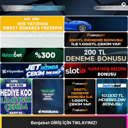
×
Benjabet GİRİŞ İÇİN TIKLAYINIZ!