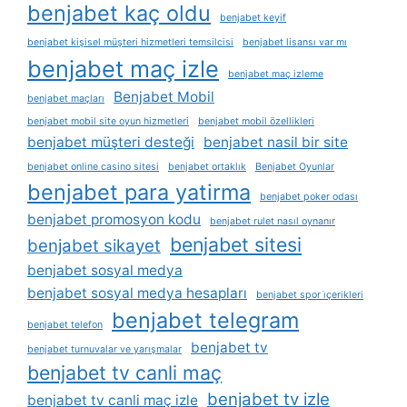
benjabet kaç oldu
benjabet keyif
benjabet kişisel müşteri hizmetleri temsilcisi
benjabet lisansı var mı
benjabet maç izle
benjabet maç izleme
Benjabet Mobil
benjabet maçları
benjabet mobil site oyun hizmetleri
benjabet mobil özellikleri
benjabet müşteri desteği
benjabet nasil bir site
benjabet online casino sitesi
benjabet ortaklık
Benjabet Oyunlar
benjabet para yatirma
benjabet poker odası
benjabet promosyon kodu
benjabet rulet nasıl oynanır
benjabet sitesi
benjabet sikayet
benjabet sosyal medya
benjabet sosyal medya hesapları
benjabet spor i̇çerikleri
benjabet telegram
benjabet telefon
benjabet tv
benjabet turnuvalar ve yarışmalar
benjabet tv canli maç
benjabet tv izle
benjabet tv canli maç izle