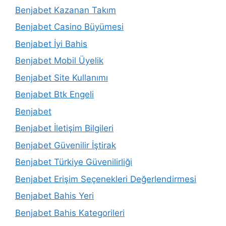
Benjabet Kazanan Takım
Benjabet Casino Büyümesi
Benjabet İyi Bahis
Benjabet Mobil Üyelik
Benjabet Site Kullanımı
Benjabet Btk Engeli
Benjabet
Benjabet İletişim Bilgileri
Benjabet Güvenilir İştirak
Benjabet Türkiye Güvenilirliği
Benjabet Erişim Seçenekleri Değerlendirmesi
Benjabet Bahis Yeri
Benjabet Bahis Kategorileri