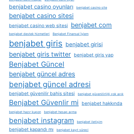
benjabet casino oyunları
benjabet casino site
benjabet casino sitesi
benjabet com
benjabet casino web sitesi
benjabet destek hizmetleri
Benjabet Finansal İşlem
benjabet giris
benjabet girisi
benjabet giris twitter
benjabet giris yap
Benjabet Güncel
benjabet güncel adres
benjabet güncel adresi
benjabet güvenilir bahis sitesi
benjabet güvenilirliği çok açık
Benjabet Güvenlir mi
benjabet hakkında
benjabet hazır kupon
benjabet hesap açma
benjabet instagram
benjabet i̇letişim
benjabet kapandı mı
benjabet kayıt süreci