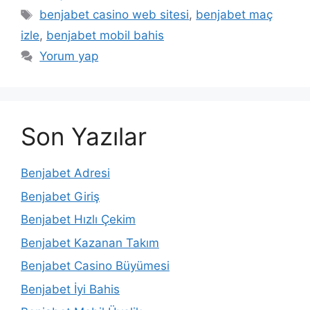
Etiketler
benjabet casino web sitesi
,
benjabet maç
izle
,
benjabet mobil bahis
Yorum yap
Son Yazılar
Benjabet Adresi
Benjabet Giriş
Benjabet Hızlı Çekim
Benjabet Kazanan Takım
Benjabet Casino Büyümesi
Benjabet İyi Bahis