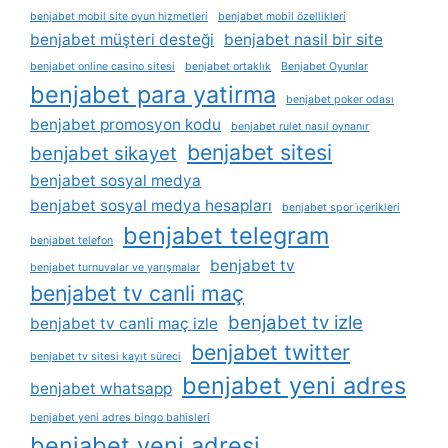
benjabet mobil site oyun hizmetleri
benjabet mobil özellikleri
benjabet müşteri desteği
benjabet nasil bir site
benjabet online casino sitesi
benjabet ortaklık
Benjabet Oyunlar
benjabet para yatirma
benjabet poker odası
benjabet promosyon kodu
benjabet rulet nasıl oynanır
benjabet sitesi
benjabet sikayet
benjabet sosyal medya
benjabet sosyal medya hesapları
benjabet spor i̇çerikleri
benjabet telegram
benjabet telefon
benjabet tv
benjabet turnuvalar ve yarışmalar
benjabet tv canli maç
benjabet tv izle
benjabet tv canli maç izle
benjabet twitter
benjabet tv sitesi kayıt süreci
benjabet yeni adres
benjabet whatsapp
benjabet yeni adres bingo bahisleri
benjabet yeni adresi