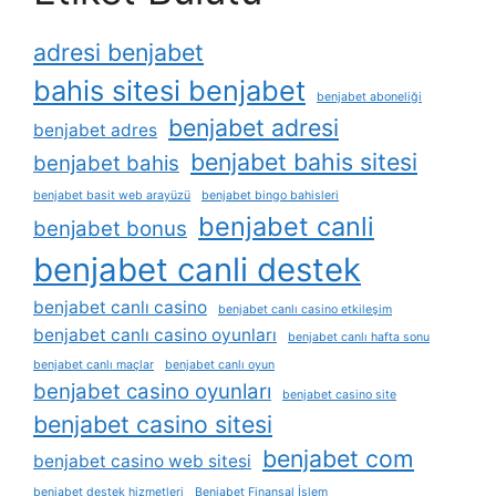
adresi benjabet
bahis sitesi benjabet
benjabet aboneliği
benjabet adresi
benjabet adres
benjabet bahis sitesi
benjabet bahis
benjabet basit web arayüzü
benjabet bingo bahisleri
benjabet canli
benjabet bonus
benjabet canli destek
benjabet canlı casino
benjabet canlı casino etkileşim
benjabet canlı casino oyunları
benjabet canlı hafta sonu
benjabet canlı maçlar
benjabet canlı oyun
benjabet casino oyunları
benjabet casino site
benjabet casino sitesi
benjabet com
benjabet casino web sitesi
benjabet destek hizmetleri
Benjabet Finansal İşlem