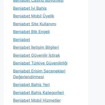
Benjabet Casino Büyümesi
Benjabet İyi Bahis
Benjabet Mobil Üyelik
Benjabet Site Kullanımı
Benjabet Btk Engeli
Benjabet
Benjabet İletişim Bilgileri
Benjabet Güvenilir İştirak
Benjabet Türkiye Güvenilirliği
Benjabet Erişim Seçenekleri
Değerlendirmesi
Benjabet Bahis Yeri
Benjabet Bahis Kategorileri
Benjabet Mobil Hizmetler