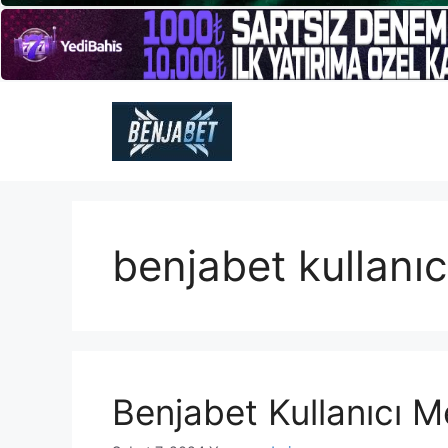
İçeriğe
atla
benjabet kullanı
Benjabet Kullanıcı 