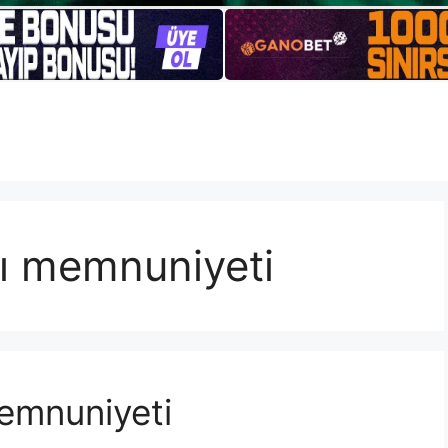
cı memnuniyeti
Memnuniyeti