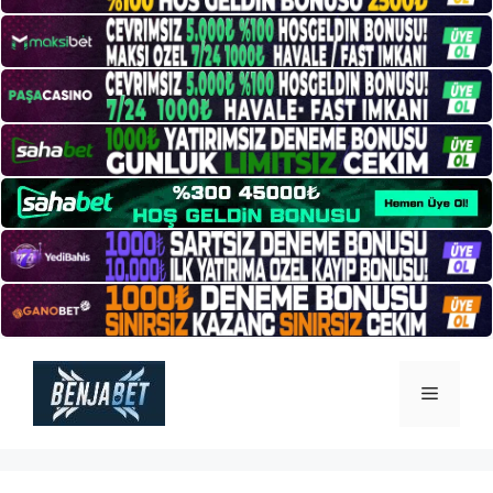
İçeriğe
atla
Menü