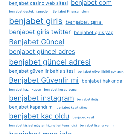
benjabet com
benjabet casino web sitesi
benjabet destek hizmetleri
Benjabet Finansal İşlem
benjabet giris
benjabet girisi
benjabet giris twitter
benjabet giris yap
Benjabet Güncel
benjabet güncel adres
benjabet güncel adresi
benjabet güvenilir bahis sitesi
benjabet güvenilirliği çok açık
Benjabet Güvenlir mi
benjabet hakkında
benjabet hazır kupon
benjabet hesap açma
benjabet instagram
benjabet i̇letişim
benjabet kapandı mı
benjabet kayıt süreci
benjabet kaç oldu
benjabet keyif
benjabet kişisel müşteri hizmetleri temsilcisi
benjabet lisansı var mı