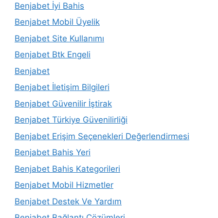
Benjabet İyi Bahis
Benjabet Mobil Üyelik
Benjabet Site Kullanımı
Benjabet Btk Engeli
Benjabet
Benjabet İletişim Bilgileri
Benjabet Güvenilir İştirak
Benjabet Türkiye Güvenilirliği
Benjabet Erişim Seçenekleri Değerlendirmesi
Benjabet Bahis Yeri
Benjabet Bahis Kategorileri
Benjabet Mobil Hizmetler
Benjabet Destek Ve Yardım
Benjabet Bağlantı Çözümleri