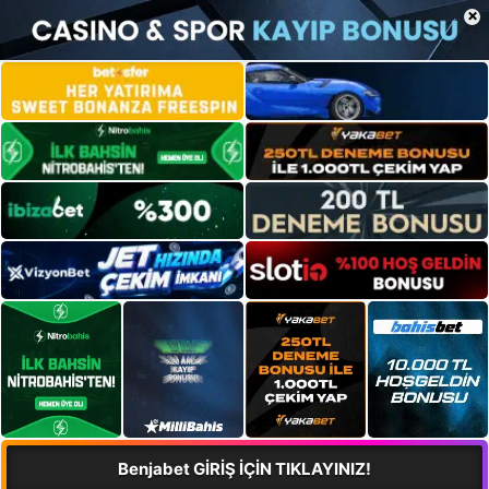
×
Benjabet GİRİŞ İÇİN TIKLAYINIZ!