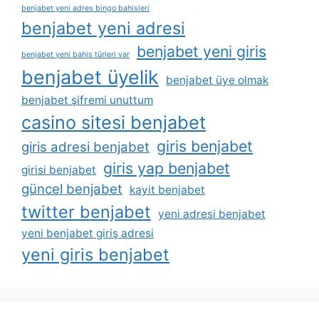
benjabet yeni adres bingo bahisleri
benjabet yeni adresi
benjabet yeni giris
benjabet yeni bahis türleri var
benjabet üyelik
benjabet üye olmak
benjabet şifremi unuttum
casino sitesi benjabet
giris benjabet
giris adresi benjabet
giris yap benjabet
girisi benjabet
güncel benjabet
kayit benjabet
twitter benjabet
yeni adresi benjabet
yeni benjabet giriş adresi
yeni giris benjabet