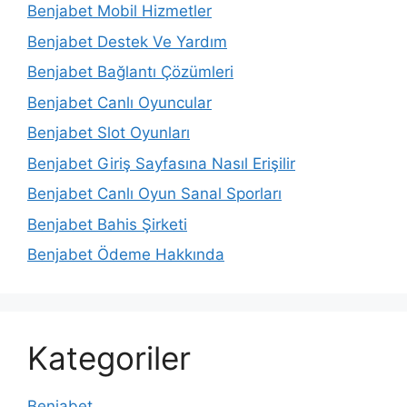
Benjabet Mobil Hizmetler
Benjabet Destek Ve Yardım
Benjabet Bağlantı Çözümleri
Benjabet Canlı Oyuncular
Benjabet Slot Oyunları
Benjabet Giriş Sayfasına Nasıl Erişilir
Benjabet Canlı Oyun Sanal Sporları
Benjabet Bahis Şirketi
Benjabet Ödeme Hakkında
Kategoriler
Benjabet