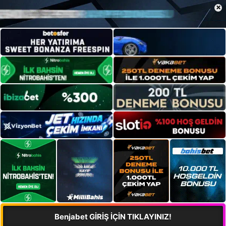
×
Benjabet GİRİŞ İÇİN TIKLAYINIZ!