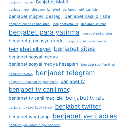
Benjabet Mobil
benjabet maçları
benjabet mobil site oyun hizmetleri
benjabet mobil özellikleri
benjabet müşteri desteği
benjabet nasil bir site
benjabet online casino sitesi
benjabet ortaklık
Benjabet Oyunlar
benjabet para yatirma
benjabet poker odası
benjabet promosyon kodu
benjabet rulet nasıl oynanır
benjabet sitesi
benjabet sikayet
benjabet sosyal medya
benjabet sosyal medya hesapları
benjabet spor i̇çerikleri
benjabet telegram
benjabet telefon
benjabet tv
benjabet turnuvalar ve yarışmalar
benjabet tv canli maç
benjabet tv izle
benjabet tv canli maç izle
benjabet twitter
benjabet tv sitesi kayıt süreci
benjabet yeni adres
benjabet whatsapp
benjabet yeni adres bingo bahisleri