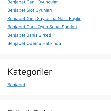
Benjabet Canlı Oyuncular
Benjabet Slot Oyunları
Benjabet Giriş Sayfasına Nasıl Erişilir
Benjabet Canlı Oyun Sanal Sporları
Benjabet Bahis Şirketi
Benjabet Ödeme Hakkında
Kategoriler
Benjabet