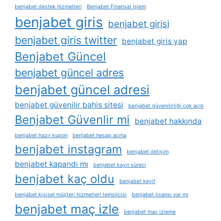
benjabet destek hizmetleri
Benjabet Finansal İşlem
benjabet giris
benjabet girisi
benjabet giris twitter
benjabet giris yap
Benjabet Güncel
benjabet güncel adres
benjabet güncel adresi
benjabet güvenilir bahis sitesi
benjabet güvenilirliği çok açık
Benjabet Güvenlir mi
benjabet hakkında
benjabet hazır kupon
benjabet hesap açma
benjabet instagram
benjabet i̇letişim
benjabet kapandı mı
benjabet kayıt süreci
benjabet kaç oldu
benjabet keyif
benjabet kişisel müşteri hizmetleri temsilcisi
benjabet lisansı var mı
benjabet maç izle
benjabet maç izleme