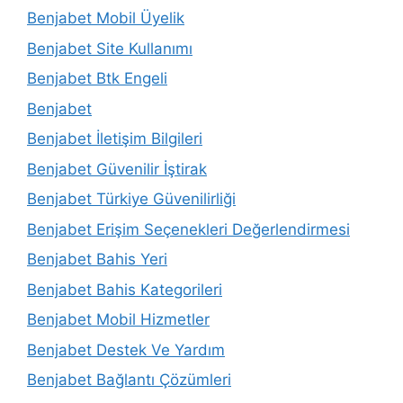
Benjabet Mobil Üyelik
Benjabet Site Kullanımı
Benjabet Btk Engeli
Benjabet
Benjabet İletişim Bilgileri
Benjabet Güvenilir İştirak
Benjabet Türkiye Güvenilirliği
Benjabet Erişim Seçenekleri Değerlendirmesi
Benjabet Bahis Yeri
Benjabet Bahis Kategorileri
Benjabet Mobil Hizmetler
Benjabet Destek Ve Yardım
Benjabet Bağlantı Çözümleri