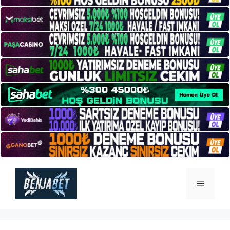
İçeriğe
atla
Menü