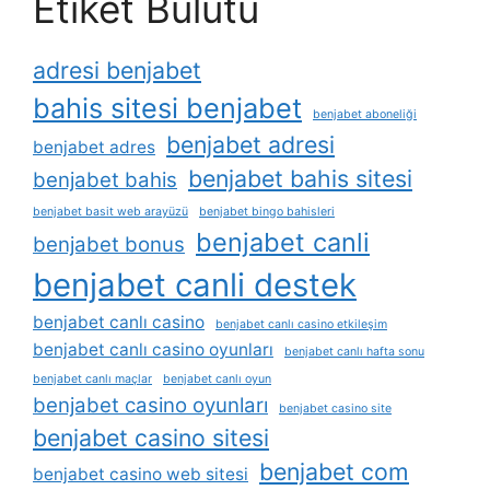
Etiket Bulutu
adresi benjabet
bahis sitesi benjabet
benjabet aboneliği
benjabet adresi
benjabet adres
benjabet bahis sitesi
benjabet bahis
benjabet basit web arayüzü
benjabet bingo bahisleri
benjabet canli
benjabet bonus
benjabet canli destek
benjabet canlı casino
benjabet canlı casino etkileşim
benjabet canlı casino oyunları
benjabet canlı hafta sonu
benjabet canlı maçlar
benjabet canlı oyun
benjabet casino oyunları
benjabet casino site
benjabet casino sitesi
benjabet com
benjabet casino web sitesi