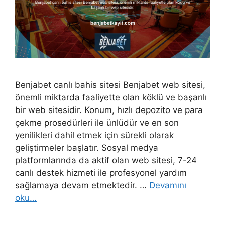
Benjabet canlı bahis sitesi Benjabet web sitesi,
önemli miktarda faaliyette olan köklü ve başarılı
bir web sitesidir. Konum, hızlı depozito ve para
çekme prosedürleri ile ünlüdür ve en son
yenilikleri dahil etmek için sürekli olarak
geliştirmeler başlatır. Sosyal medya
platformlarında da aktif olan web sitesi, 7-24
canlı destek hizmeti ile profesyonel yardım
sağlamaya devam etmektedir. …
Devamını
oku…