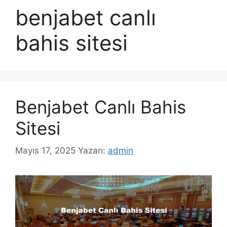
benjabet canlı
bahis sitesi
Benjabet Canlı Bahis
Sitesi
Mayıs 17, 2025
Yazarı:
admin