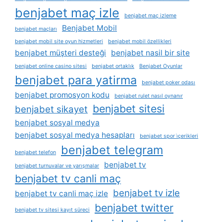
benjabet maç izle
benjabet maç izleme
Benjabet Mobil
benjabet maçları
benjabet mobil site oyun hizmetleri
benjabet mobil özellikleri
benjabet müşteri desteği
benjabet nasil bir site
benjabet online casino sitesi
benjabet ortaklık
Benjabet Oyunlar
benjabet para yatirma
benjabet poker odası
benjabet promosyon kodu
benjabet rulet nasıl oynanır
benjabet sitesi
benjabet sikayet
benjabet sosyal medya
benjabet sosyal medya hesapları
benjabet spor i̇çerikleri
benjabet telegram
benjabet telefon
benjabet tv
benjabet turnuvalar ve yarışmalar
benjabet tv canli maç
benjabet tv izle
benjabet tv canli maç izle
benjabet twitter
benjabet tv sitesi kayıt süreci