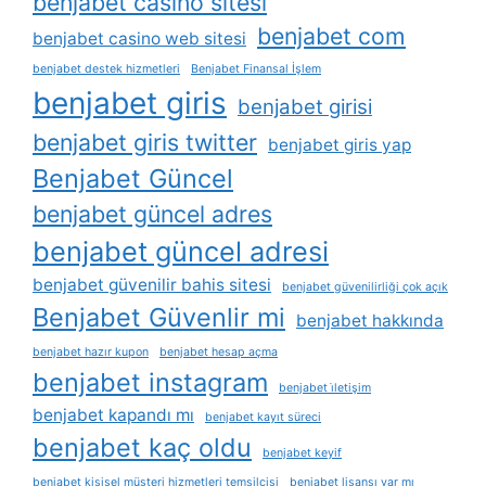
benjabet casino sitesi
benjabet com
benjabet casino web sitesi
benjabet destek hizmetleri
Benjabet Finansal İşlem
benjabet giris
benjabet girisi
benjabet giris twitter
benjabet giris yap
Benjabet Güncel
benjabet güncel adres
benjabet güncel adresi
benjabet güvenilir bahis sitesi
benjabet güvenilirliği çok açık
Benjabet Güvenlir mi
benjabet hakkında
benjabet hazır kupon
benjabet hesap açma
benjabet instagram
benjabet i̇letişim
benjabet kapandı mı
benjabet kayıt süreci
benjabet kaç oldu
benjabet keyif
benjabet kişisel müşteri hizmetleri temsilcisi
benjabet lisansı var mı