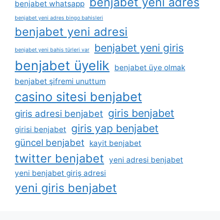
benjabet yeni adres
benjabet whatsapp
benjabet yeni adres bingo bahisleri
benjabet yeni adresi
benjabet yeni giris
benjabet yeni bahis türleri var
benjabet üyelik
benjabet üye olmak
benjabet şifremi unuttum
casino sitesi benjabet
giris benjabet
giris adresi benjabet
giris yap benjabet
girisi benjabet
güncel benjabet
kayit benjabet
twitter benjabet
yeni adresi benjabet
yeni benjabet giriş adresi
yeni giris benjabet