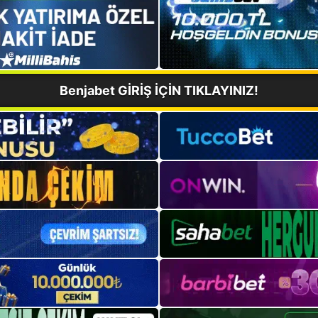
Benjabet GİRİŞ İÇİN TIKLAYINIZ!