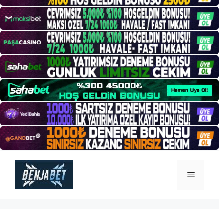
İçeriğe
atla
Menü