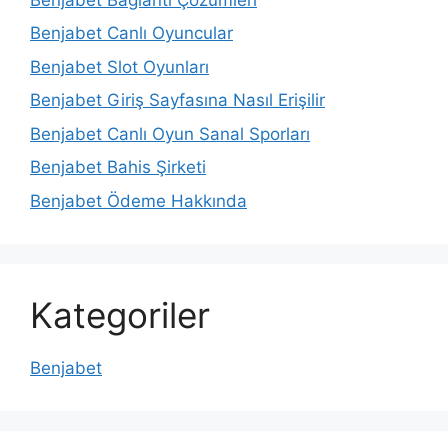
Benjabet Canlı Oyuncular
Benjabet Slot Oyunları
Benjabet Giriş Sayfasına Nasıl Erişilir
Benjabet Canlı Oyun Sanal Sporları
Benjabet Bahis Şirketi
Benjabet Ödeme Hakkında
Kategoriler
Benjabet