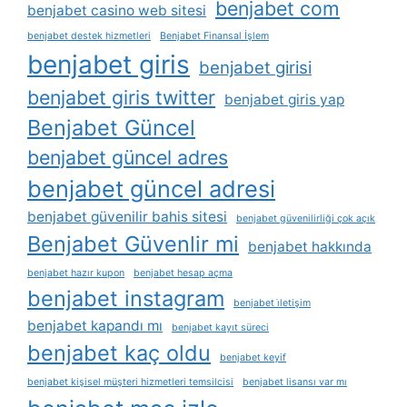
benjabet com
benjabet casino web sitesi
benjabet destek hizmetleri
Benjabet Finansal İşlem
benjabet giris
benjabet girisi
benjabet giris twitter
benjabet giris yap
Benjabet Güncel
benjabet güncel adres
benjabet güncel adresi
benjabet güvenilir bahis sitesi
benjabet güvenilirliği çok açık
Benjabet Güvenlir mi
benjabet hakkında
benjabet hazır kupon
benjabet hesap açma
benjabet instagram
benjabet i̇letişim
benjabet kapandı mı
benjabet kayıt süreci
benjabet kaç oldu
benjabet keyif
benjabet kişisel müşteri hizmetleri temsilcisi
benjabet lisansı var mı