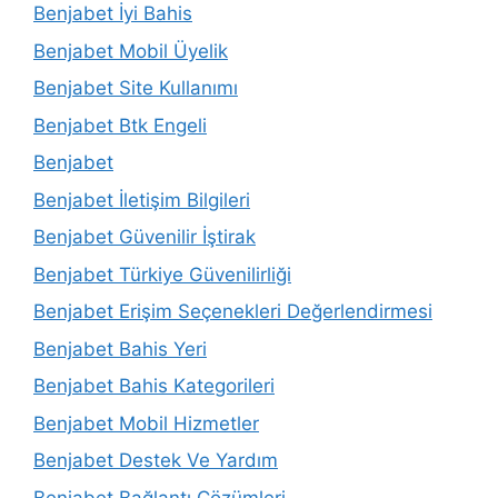
Benjabet İyi Bahis
Benjabet Mobil Üyelik
Benjabet Site Kullanımı
Benjabet Btk Engeli
Benjabet
Benjabet İletişim Bilgileri
Benjabet Güvenilir İştirak
Benjabet Türkiye Güvenilirliği
Benjabet Erişim Seçenekleri Değerlendirmesi
Benjabet Bahis Yeri
Benjabet Bahis Kategorileri
Benjabet Mobil Hizmetler
Benjabet Destek Ve Yardım
Benjabet Bağlantı Çözümleri