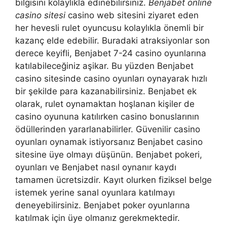
bilgisini kolaylıkla edinebilirsiniz.
Benjabet online
casino sitesi
casino web sitesini ziyaret eden
her hevesli rulet oyuncusu kolaylıkla önemli bir
kazanç elde edebilir. Buradaki atraksiyonlar son
derece keyifli, Benjabet 7-24 casino oyunlarına
katılabileceğiniz aşikar. Bu yüzden Benjabet
casino sitesinde casino oyunları oynayarak hızlı
bir şekilde para kazanabilirsiniz. Benjabet ek
olarak, rulet oynamaktan hoşlanan kişiler de
casino oyununa katılırken casino bonuslarının
ödüllerinden yararlanabilirler. Güvenilir casino
oyunları oynamak istiyorsanız Benjabet casino
sitesine üye olmayı düşünün. Benjabet pokeri,
oyunları ve Benjabet nasıl oynanır kaydı
tamamen ücretsizdir. Kayıt olurken fiziksel belge
istemek yerine sanal oyunlara katılmayı
deneyebilirsiniz. Benjabet poker oyunlarına
katılmak için üye olmanız gerekmektedir.