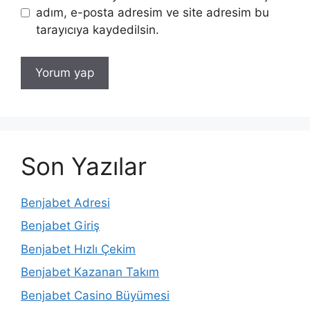
adım, e-posta adresim ve site adresim bu
tarayıcıya kaydedilsin.
Son Yazılar
Benjabet Adresi
Benjabet Giriş
Benjabet Hızlı Çekim
Benjabet Kazanan Takım
Benjabet Casino Büyümesi