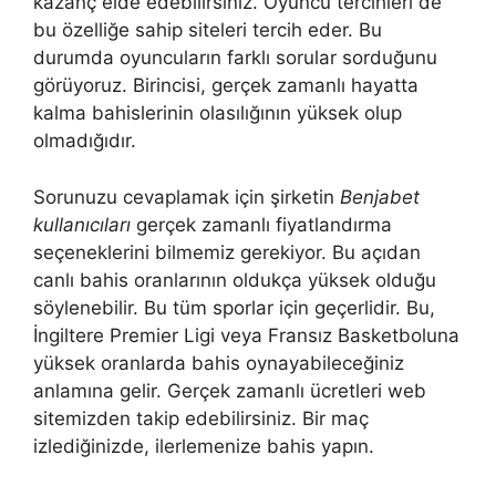
kazanç elde edebilirsiniz. Oyuncu tercihleri de
bu özelliğe sahip siteleri tercih eder. Bu
durumda oyuncuların farklı sorular sorduğunu
görüyoruz. Birincisi, gerçek zamanlı hayatta
kalma bahislerinin olasılığının yüksek olup
olmadığıdır.
Sorunuzu cevaplamak için şirketin
Benjabet
kullanıcıları
gerçek zamanlı fiyatlandırma
seçeneklerini bilmemiz gerekiyor. Bu açıdan
canlı bahis oranlarının oldukça yüksek olduğu
söylenebilir. Bu tüm sporlar için geçerlidir. Bu,
İngiltere Premier Ligi veya Fransız Basketboluna
yüksek oranlarda bahis oynayabileceğiniz
anlamına gelir. Gerçek zamanlı ücretleri web
sitemizden takip edebilirsiniz. Bir maç
izlediğinizde, ilerlemenize bahis yapın.