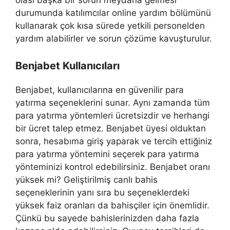
durumunda katılımcılar online yardım bölümünü
kullanarak çok kısa sürede yetkili personelden
yardım alabilirler ve sorun çözüme kavuşturulur.
Benjabet Kullanıcıları
Benjabet, kullanıcılarına en güvenilir para
yatırma seçeneklerini sunar. Aynı zamanda tüm
para yatırma yöntemleri ücretsizdir ve herhangi
bir ücret talep etmez. Benjabet üyesi olduktan
sonra, hesabıma giriş yaparak ve tercih ettiğiniz
para yatırma yöntemini seçerek para yatırma
yönteminizi kontrol edebilirsiniz. Benjabet oranı
yüksek mi? Geliştirilmiş canlı bahis
seçeneklerinin yanı sıra bu seçeneklerdeki
yüksek faiz oranları da bahisçiler için önemlidir.
Çünkü bu sayede bahislerinizden daha fazla