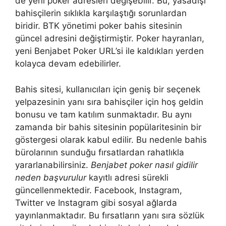
de yeni poker adresleri değişebilir. Bu, yasadışı
bahisçilerin sıklıkla karşılaştığı sorunlardan
biridir. BTK yönetimi poker bahis sitesinin
güncel adresini değiştirmiştir. Poker hayranları,
yeni Benjabet Poker URL’si ile kaldıkları yerden
kolayca devam edebilirler.
Bahis sitesi, kullanıcıları için geniş bir seçenek
yelpazesinin yanı sıra bahisçiler için hoş geldin
bonusu ve tam katılım sunmaktadır. Bu aynı
zamanda bir bahis sitesinin popülaritesinin bir
göstergesi olarak kabul edilir. Bu nedenle bahis
bürolarının sunduğu fırsatlardan rahatlıkla
yararlanabilirsiniz.
Benjabet poker nasıl gidilir
neden başvurulur
kayıtlı adresi sürekli
güncellenmektedir. Facebook, Instagram,
Twitter ve Instagram gibi sosyal ağlarda
yayınlanmaktadır. Bu fırsatların yanı sıra sözlük