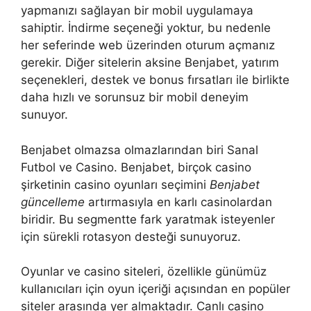
yapmanızı sağlayan bir mobil uygulamaya
sahiptir. İndirme seçeneği yoktur, bu nedenle
her seferinde web üzerinden oturum açmanız
gerekir. Diğer sitelerin aksine Benjabet, yatırım
seçenekleri, destek ve bonus fırsatları ile birlikte
daha hızlı ve sorunsuz bir mobil deneyim
sunuyor.
Benjabet olmazsa olmazlarından biri Sanal
Futbol ve Casino. Benjabet, birçok casino
şirketinin casino oyunları seçimini
Benjabet
güncelleme
artırmasıyla en karlı casinolardan
biridir. Bu segmentte fark yaratmak isteyenler
için sürekli rotasyon desteği sunuyoruz.
Oyunlar ve casino siteleri, özellikle günümüz
kullanıcıları için oyun içeriği açısından en popüler
siteler arasında yer almaktadır. Canlı casino