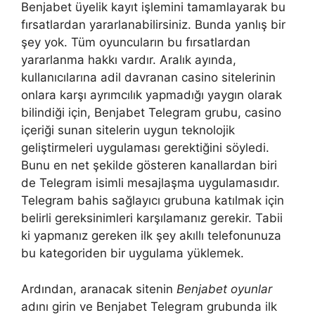
Benjabet üyelik kayıt işlemini tamamlayarak bu
fırsatlardan yararlanabilirsiniz. Bunda yanlış bir
şey yok. Tüm oyuncuların bu fırsatlardan
yararlanma hakkı vardır. Aralık ayında,
kullanıcılarına adil davranan casino sitelerinin
onlara karşı ayrımcılık yapmadığı yaygın olarak
bilindiği için, Benjabet Telegram grubu, casino
içeriği sunan sitelerin uygun teknolojik
geliştirmeleri uygulaması gerektiğini söyledi.
Bunu en net şekilde gösteren kanallardan biri
de Telegram isimli mesajlaşma uygulamasıdır.
Telegram bahis sağlayıcı grubuna katılmak için
belirli gereksinimleri karşılamanız gerekir. Tabii
ki yapmanız gereken ilk şey akıllı telefonunuza
bu kategoriden bir uygulama yüklemek.
Ardından, aranacak sitenin
Benjabet oyunlar
adını girin ve Benjabet Telegram grubunda ilk