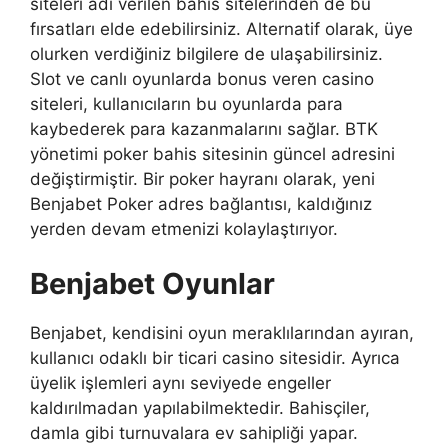
siteleri adı verilen bahis sitelerinden de bu
fırsatları elde edebilirsiniz. Alternatif olarak, üye
olurken verdiğiniz bilgilere de ulaşabilirsiniz.
Slot ve canlı oyunlarda bonus veren casino
siteleri, kullanıcıların bu oyunlarda para
kaybederek para kazanmalarını sağlar. BTK
yönetimi poker bahis sitesinin güncel adresini
değiştirmiştir. Bir poker hayranı olarak, yeni
Benjabet Poker adres bağlantısı, kaldığınız
yerden devam etmenizi kolaylaştırıyor.
Benjabet Oyunlar
Benjabet, kendisini oyun meraklılarından ayıran,
kullanıcı odaklı bir ticari casino sitesidir. Ayrıca
üyelik işlemleri aynı seviyede engeller
kaldırılmadan yapılabilmektedir. Bahisçiler,
damla gibi turnuvalara ev sahipliği yapar.