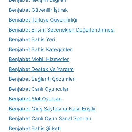
Benjabet İletişim Bilgileri
Benjabet Güvenilir İştirak
Benjabet Türkiye Güvenilirliği
Benjabet Erişim Seçenekleri Değerlendirmesi
Benjabet Bahis Yeri
Benjabet Bahis Kategorileri
Benjabet Mobil Hizmetler
Benjabet Destek Ve Yardım
Benjabet Bağlantı Çözümleri
Benjabet Canlı Oyuncular
Benjabet Slot Oyunları
Benjabet Giriş Sayfasına Nasıl Erişilir
Benjabet Canlı Oyun Sanal Sporları
Benjabet Bahis Şirketi