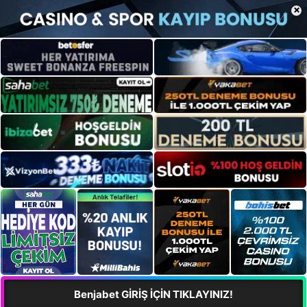
×
Benjabet GİRİŞ İÇİN TIKLAYINIZ!