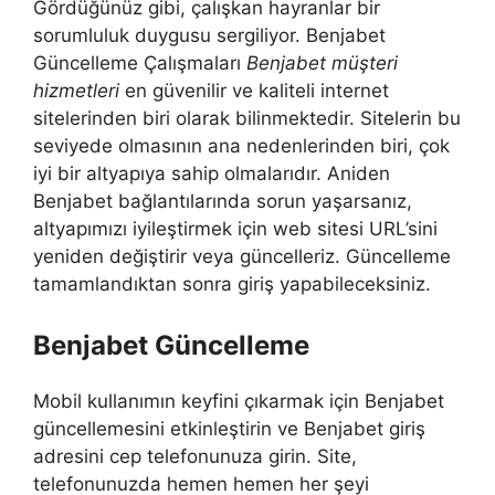
Gördüğünüz gibi, çalışkan hayranlar bir
sorumluluk duygusu sergiliyor. Benjabet
Güncelleme Çalışmaları
Benjabet müşteri
hizmetleri
en güvenilir ve kaliteli internet
sitelerinden biri olarak bilinmektedir. Sitelerin bu
seviyede olmasının ana nedenlerinden biri, çok
iyi bir altyapıya sahip olmalarıdır. Aniden
Benjabet bağlantılarında sorun yaşarsanız,
altyapımızı iyileştirmek için web sitesi URL’sini
yeniden değiştirir veya güncelleriz. Güncelleme
tamamlandıktan sonra giriş yapabileceksiniz.
Benjabet Güncelleme
Mobil kullanımın keyfini çıkarmak için Benjabet
güncellemesini etkinleştirin ve Benjabet giriş
adresini cep telefonunuza girin. Site,
telefonunuzda hemen hemen her şeyi