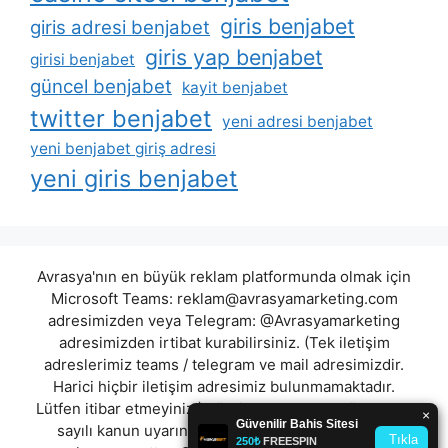
giris benjabet
giris adresi benjabet
giris yap benjabet
girisi benjabet
güncel benjabet
kayit benjabet
twitter benjabet
yeni adresi benjabet
yeni benjabet giriş adresi
yeni giris benjabet
Avrasya'nın en büyük reklam platformunda olmak için
Microsoft Teams:
reklam@avrasyamarketing.com
adresimizden veya Telegram: @Avrasyamarketing
adresimizden irtibat kurabilirsiniz. (Tek iletişim
adreslerimiz teams / telegram ve mail adresimizdir.
Harici hiçbir iletişim adresimiz bulunmamaktadır.
Lütfen itibar etmeyiniz.) Türkiye yasalarına göre 7258
sayılı kanun uyarınca yasa dışı bahis oynamanın