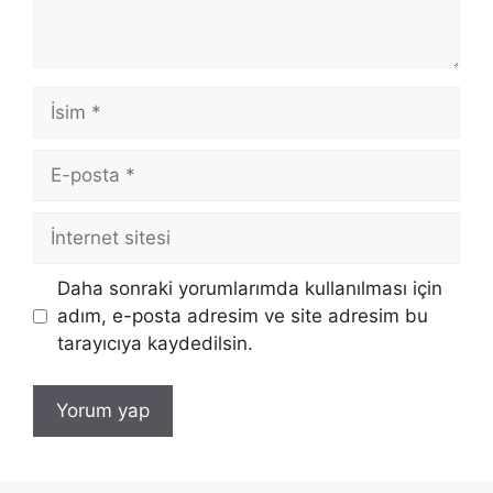
İsim
E-
posta
İnternet
sitesi
Daha sonraki yorumlarımda kullanılması için
adım, e-posta adresim ve site adresim bu
tarayıcıya kaydedilsin.