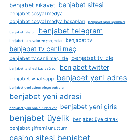
benjabet sitesi
benjabet sikayet
benjabet sosyal medya
benjabet sosyal medya hesapları
benjabet spor i̇çerikleri
benjabet telegram
benjabet telefon
benjabet tv
benjabet turnuvalar ve yarışmalar
benjabet tv canli maç
benjabet tv izle
benjabet tv canli maç izle
benjabet twitter
benjabet tv sitesi kayıt süreci
benjabet yeni adres
benjabet whatsapp
benjabet yeni adres bingo bahisleri
benjabet yeni adresi
benjabet yeni giris
benjabet yeni bahis türleri var
benjabet üyelik
benjabet üye olmak
benjabet şifremi unuttum
casino sitesi benjabet