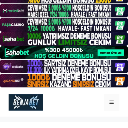
İçeriğe
atla
Menü