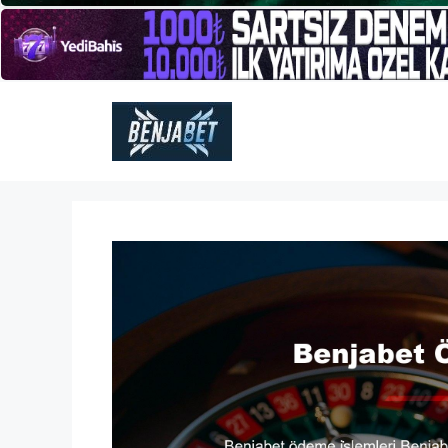
İçeriğe
atla