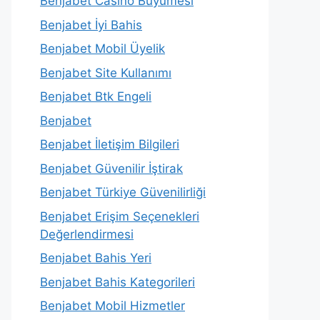
Benjabet Casino Büyümesi
Benjabet İyi Bahis
Benjabet Mobil Üyelik
Benjabet Site Kullanımı
Benjabet Btk Engeli
Benjabet
Benjabet İletişim Bilgileri
Benjabet Güvenilir İştirak
Benjabet Türkiye Güvenilirliği
Benjabet Erişim Seçenekleri
Değerlendirmesi
Benjabet Bahis Yeri
Benjabet Bahis Kategorileri
Benjabet Mobil Hizmetler