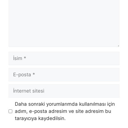
İsim
E-
posta
İnternet
sitesi
Daha sonraki yorumlarımda kullanılması için
adım, e-posta adresim ve site adresim bu
tarayıcıya kaydedilsin.