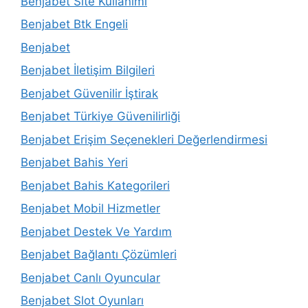
Benjabet Site Kullanımı
Benjabet Btk Engeli
Benjabet
Benjabet İletişim Bilgileri
Benjabet Güvenilir İştirak
Benjabet Türkiye Güvenilirliği
Benjabet Erişim Seçenekleri Değerlendirmesi
Benjabet Bahis Yeri
Benjabet Bahis Kategorileri
Benjabet Mobil Hizmetler
Benjabet Destek Ve Yardım
Benjabet Bağlantı Çözümleri
Benjabet Canlı Oyuncular
Benjabet Slot Oyunları