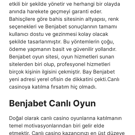
etkili bir şekilde yönetir ve herhangi bir olayda
anında harekete geçmeyi garanti eder.
Bahisçilere göre bahis sitesinin altyapısı, renk
seçenekleri ve Benjabet sonuçlarının tamamı
kullanıcı dostu ve gezinmesi kolay olacak
şekilde tasarlanmıştır. Bu yöntemlerin çoğu,
ödeme yapmanın basit ve güvenilir yollarıdır.
Benjabet oyun sitesi, oyun hizmetleri sunan
sitelerden biri olup, profesyonel hizmetleri
birçok kişinin ilgisini çekmiştir. Bay Benjabet
yeni adresi yerel ofisin de dikkatini çekti.Canlı
casinoya katılma fırsatım hiç olmadı.
Benjabet Canlı Oyun
Doğal olarak canlı casino oyunlarına katılmanın
temel motivasyonlarından biri gelir elde
etmektir. Canlı casino kazancınızı en üst düzeye