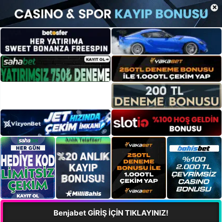
×
Benjabet GİRİŞ İÇİN TIKLAYINIZ!