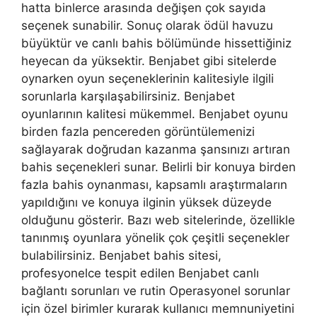
hatta binlerce arasında değişen çok sayıda
seçenek sunabilir. Sonuç olarak ödül havuzu
büyüktür ve canlı bahis bölümünde hissettiğiniz
heyecan da yüksektir. Benjabet gibi sitelerde
oynarken oyun seçeneklerinin kalitesiyle ilgili
sorunlarla karşılaşabilirsiniz. Benjabet
oyunlarının kalitesi mükemmel. Benjabet oyunu
birden fazla pencereden görüntülemenizi
sağlayarak doğrudan kazanma şansınızı artıran
bahis seçenekleri sunar. Belirli bir konuya birden
fazla bahis oynanması, kapsamlı araştırmaların
yapıldığını ve konuya ilginin yüksek düzeyde
olduğunu gösterir. Bazı web sitelerinde, özellikle
tanınmış oyunlara yönelik çok çeşitli seçenekler
bulabilirsiniz. Benjabet bahis sitesi,
profesyonelce tespit edilen Benjabet canlı
bağlantı sorunları ve rutin Operasyonel sorunlar
için özel birimler kurarak kullanıcı memnuniyetini