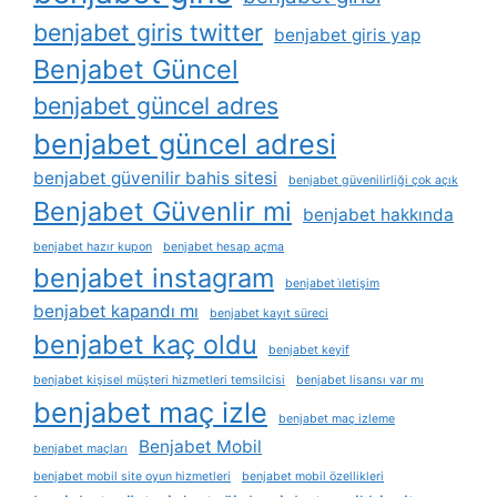
benjabet giris twitter
benjabet giris yap
Benjabet Güncel
benjabet güncel adres
benjabet güncel adresi
benjabet güvenilir bahis sitesi
benjabet güvenilirliği çok açık
Benjabet Güvenlir mi
benjabet hakkında
benjabet hazır kupon
benjabet hesap açma
benjabet instagram
benjabet i̇letişim
benjabet kapandı mı
benjabet kayıt süreci
benjabet kaç oldu
benjabet keyif
benjabet kişisel müşteri hizmetleri temsilcisi
benjabet lisansı var mı
benjabet maç izle
benjabet maç izleme
Benjabet Mobil
benjabet maçları
benjabet mobil site oyun hizmetleri
benjabet mobil özellikleri