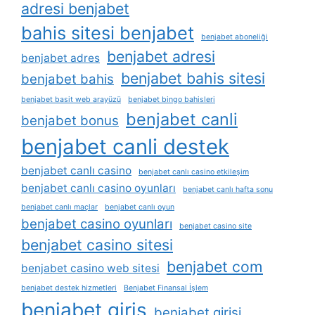
adresi benjabet
bahis sitesi benjabet
benjabet aboneliği
benjabet adresi
benjabet adres
benjabet bahis sitesi
benjabet bahis
benjabet basit web arayüzü
benjabet bingo bahisleri
benjabet canli
benjabet bonus
benjabet canli destek
benjabet canlı casino
benjabet canlı casino etkileşim
benjabet canlı casino oyunları
benjabet canlı hafta sonu
benjabet canlı maçlar
benjabet canlı oyun
benjabet casino oyunları
benjabet casino site
benjabet casino sitesi
benjabet com
benjabet casino web sitesi
benjabet destek hizmetleri
Benjabet Finansal İşlem
benjabet giris
benjabet girisi