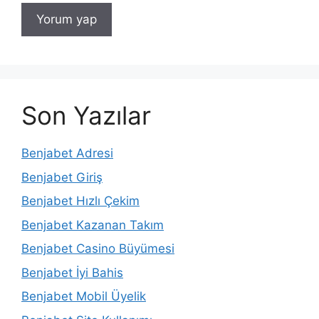
Son Yazılar
Benjabet Adresi
Benjabet Giriş
Benjabet Hızlı Çekim
Benjabet Kazanan Takım
Benjabet Casino Büyümesi
Benjabet İyi Bahis
Benjabet Mobil Üyelik