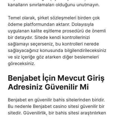
kanalların sınırlamaları olduğunu unutmayın.
Temel olarak, şirket sözleşmeleri birden çok
ödeme platformundan aktarır. Dolayısıyla
uygulanan kalite eşitleme prosedürü de önemli
bir detaydır. Sitede kendi kontrollerinizi
sağlamayı seçerseniz, bu kontrolleri nerede
sağlayacağınız konusunda bilgilendirileceksiniz
ve siz içeriğe göz atarken diğer beslemeleri
göreceksiniz.
Benjabet İçin Mevcut Giriş
Adresiniz Güvenilir Mi
Benjabet en güvenilir bahis sitelerinden biridir.
Bu nedenle Benjabet casino sitesi güvenilir bir
sitedir. Güvenilirlik, bir bahis sitesi araştırılırken