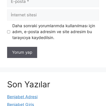
posta
İnternet
sitesi
Daha sonraki yorumlarımda kullanılması için
adım, e-posta adresim ve site adresim bu
tarayıcıya kaydedilsin.
Son Yazılar
Benjabet Adresi
Benjabet Giriş