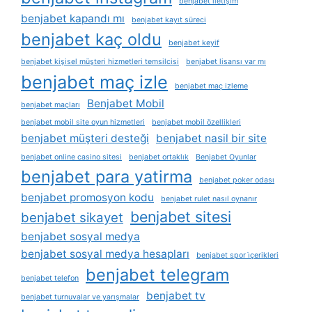
benjabet i̇letişim
benjabet kapandı mı
benjabet kayıt süreci
benjabet kaç oldu
benjabet keyif
benjabet kişisel müşteri hizmetleri temsilcisi
benjabet lisansı var mı
benjabet maç izle
benjabet maç izleme
Benjabet Mobil
benjabet maçları
benjabet mobil site oyun hizmetleri
benjabet mobil özellikleri
benjabet müşteri desteği
benjabet nasil bir site
benjabet online casino sitesi
benjabet ortaklık
Benjabet Oyunlar
benjabet para yatirma
benjabet poker odası
benjabet promosyon kodu
benjabet rulet nasıl oynanır
benjabet sitesi
benjabet sikayet
benjabet sosyal medya
benjabet sosyal medya hesapları
benjabet spor i̇çerikleri
benjabet telegram
benjabet telefon
benjabet tv
benjabet turnuvalar ve yarışmalar