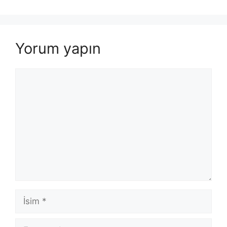
Yorum yapın
Yorum
İsim
E-