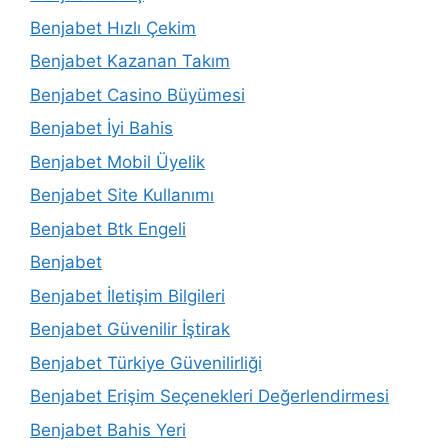
Benjabet Hızlı Çekim
Benjabet Kazanan Takım
Benjabet Casino Büyümesi
Benjabet İyi Bahis
Benjabet Mobil Üyelik
Benjabet Site Kullanımı
Benjabet Btk Engeli
Benjabet
Benjabet İletişim Bilgileri
Benjabet Güvenilir İştirak
Benjabet Türkiye Güvenilirliği
Benjabet Erişim Seçenekleri Değerlendirmesi
Benjabet Bahis Yeri