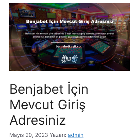
Benjabet İçin
Mevcut Giriş
Adresiniz
Mayıs 20, 2023
Yazarı:
admin