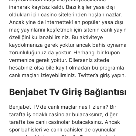
inanarak kayıtsız kaldı. Bazı kişiler yasa dışı
oldukları için casino sitelerinden hoşlanmazlar.
Ancak yine de internetteki en popüler yasa dışı
maç yayınlarını keşfetmek için sitenin canlı yayın
özelliğini kullanabilirsiniz. Bu aktiviteye
kaydolmanıza gerek yoktur ancak bahis oynama
zorunluluğunuz da yoktur. Herhangi bir kupon
vermenize gerek yoktur. Dilerseniz sitede
hesabınız olsa bile kayıt olmadan bu programla
canlı maçları izleyebilirsiniz. Twitter’a giriş yapın.
Benjabet Tv Giriş Bağlantısı
Benjabet TV’de canlı maçlar nasıl izlenir? Bir
tarafta iş odaklı casinolar bulacaksınız, diğer
tarafta ise canlı casinolar bulacaksınız. Ancak
spor bahisleri ve canlı bahisler de oyuncular