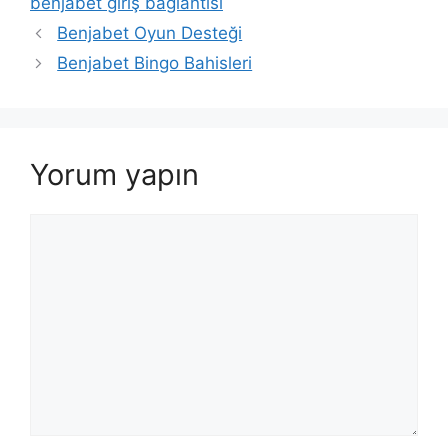
benjabet giriş bağlantısı
Benjabet Oyun Desteği
Benjabet Bingo Bahisleri
Yorum yapın
Yorum