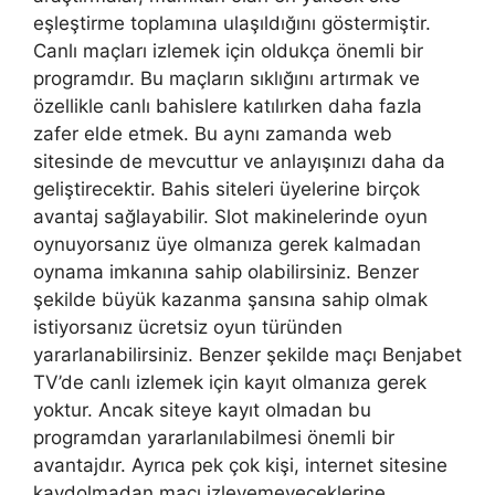
eşleştirme toplamına ulaşıldığını göstermiştir.
Canlı maçları izlemek için oldukça önemli bir
programdır. Bu maçların sıklığını artırmak ve
özellikle canlı bahislere katılırken daha fazla
zafer elde etmek. Bu aynı zamanda web
sitesinde de mevcuttur ve anlayışınızı daha da
geliştirecektir. Bahis siteleri üyelerine birçok
avantaj sağlayabilir. Slot makinelerinde oyun
oynuyorsanız üye olmanıza gerek kalmadan
oynama imkanına sahip olabilirsiniz. Benzer
şekilde büyük kazanma şansına sahip olmak
istiyorsanız ücretsiz oyun türünden
yararlanabilirsiniz. Benzer şekilde maçı Benjabet
TV’de canlı izlemek için kayıt olmanıza gerek
yoktur. Ancak siteye kayıt olmadan bu
programdan yararlanılabilmesi önemli bir
avantajdır. Ayrıca pek çok kişi, internet sitesine
kaydolmadan maçı izleyemeyeceklerine