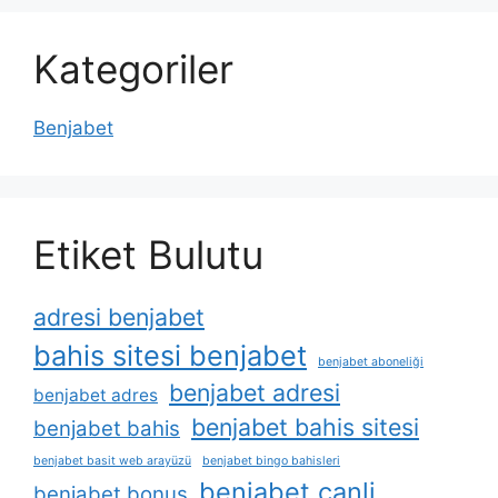
Kategoriler
Benjabet
Etiket Bulutu
adresi benjabet
bahis sitesi benjabet
benjabet aboneliği
benjabet adresi
benjabet adres
benjabet bahis sitesi
benjabet bahis
benjabet basit web arayüzü
benjabet bingo bahisleri
benjabet canli
benjabet bonus