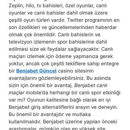
Zeplin, hilo, tv bahisleri, özel oyunlar, canlı
oyunlar ve canlı bahisler dahil olmak üzere
çeşitli oyun türleri vardır. Twitter programının en
son özellikleri ve güncellemelerinden haberdar
olmak çok önemlidir. Canlı bahislerin ve
televizyon izlemenin spor bahislerine dahil
edilmesi size ek faydalar sağlayacaktır. Canlı
maçları izlemek için ödeme yapmanıza gerek
yoktur, ancak çok çeşitli tekliflere sahip entegre
bir
Benjabet Güncel
casino sitesinin
avantajlarını gözlemleyebilirsiniz. Bu aslında
sizin için önemli bir avantaj.
Benjabet canlı
maçlar
mobile’da herhangi bir canlı spor etkinliği
var mı? Oyunun kalitesine bağlı olarak en iyi
Benjabet giriş alternatiflerini arayın ve deneyin.
Bu önemli bir avantajdır ve mutlaka
kullanılmalıdır. Benjabet üzerine yapılan önceki
araştırmalar, mümkün olan en yüksek site