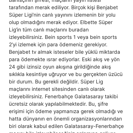
Bahisçinin şifresi, maçların yayın listesi
tarafından merak ediliyor. Birçok kişi Benjabet
Süper Ligi’nin canlı yayınını izlemenin bir yolu
olup olmadığını merak ediyor. Elbette Süper
Lig’in tüm canlı maçlarını buradan
izleyebilirsiniz. Bein sports 1 veya bein sports
2’yi izlemek için para ödemeniz gerekiyor.
Benjabet tv almak isteseler bile yüklü miktarda
para ödemekte ısrar ediyorlar. Eski akış ve yön
24 gibi izinsiz oyun akışına girildiğinde akış
sıklıkla kesintiye uğruyor ve bu gerçekten üzücü
bir durum. Bu gerekli değildir. Süper Lig
maçlarını internet sitesinden canlı olarak
izleyebilirsiniz. Fenerbahçe Galatasaray takibi
ücretsiz olarak yapılabilmektedir. Bu, şifre
erişimi için ödeme yapmanıza gerek olmadığı ve
hatta dünyanın en önemli organizasyonlarından
biri olarak kabul edilen Galatasaray-Fenerbahçe