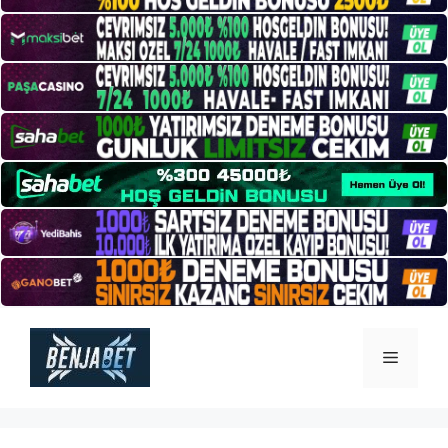
İçeriğe
atla
Menü