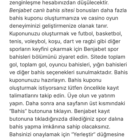
zenginleşme hesabınızdan düşülecektir.
Benjabet canlı bahis sitesi
bonusları daha fazla
bahis kuponu oluşturmanıza ve casino oyun
deneyiminizi geliştirmenize olanak tanır.
Kuponunuzu oluşturmak ve futbol, basketbol,
tenis, voleybol, koşu, dart ve ragbi gibi diğer
sporların keyfini çıkarmak için Benjabet spor
bahisleri bölümünü ziyaret edin. Sitede toplam
gol, toplam gol, oyuncu bahisleri, yığın bahisleri
ve diğer bahis seçenekleri sunulmaktadır. Bahis
kuponunuzu hazırlayın. Bahis kuponu
oluşturmak istiyorsanız lütfen öncelikle kayıt
talimatlarını takip edin. Üye olun ve yatırım
yapın. Daha sonra ana sayfanın üst kısmındaki
“Bahis” butonuna tıklayın. Benjabet kayıt
butonuna tıkladığınızda dilediğiniz spor dalına
bahis yapma imkânına sahip olacaksınız.
Bahsinizi onaylamak için “Yerleştir” düğmesine