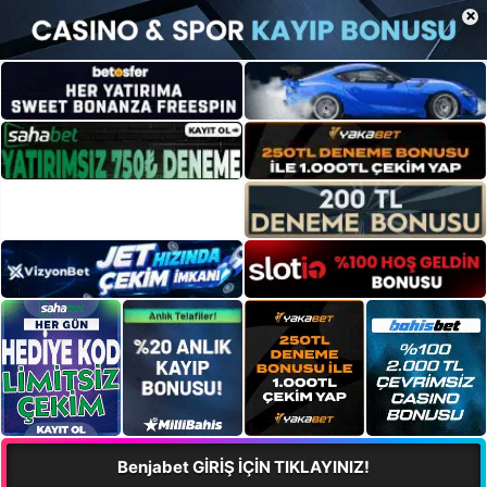
×
Benjabet GİRİŞ İÇİN TIKLAYINIZ!