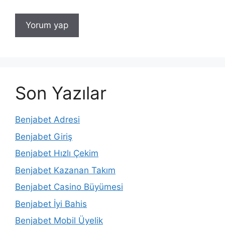
Son Yazılar
Benjabet Adresi
Benjabet Giriş
Benjabet Hızlı Çekim
Benjabet Kazanan Takım
Benjabet Casino Büyümesi
Benjabet İyi Bahis
Benjabet Mobil Üyelik