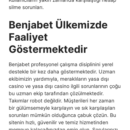
Kullanıcıların yakın zamanda karşılaştığı hesap
silme sorunları.
Benjabet Ülkemizde
Faaliyet
Göstermektedir
Benjabet profesyonel çalışma disiplinini yerel
destekle bir kez daha göstermektedir. Uzman
ekibimizin yardımıyla, meraklıların yasa dışı
casino ve yasa dışı casino ilgili sorunlarının çoğu
bu uzman ekip tarafından çözülmektedir.
Takımlar robot değildir. Müşterileri her zaman
bir gülümsemeyle karşılayın ve sık karşılaşılan
sorunları mümkün olduğunca çabuk çözün. Bu
sitenin hızlı, güvenilir ve temiz hizmetinden
memnun kalacağınızdan emin olun. Sorularınızı