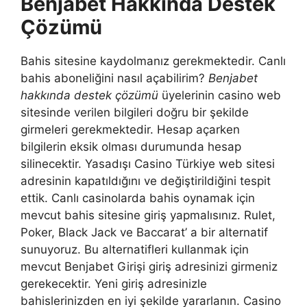
Benjabet Hakkında Destek
Çözümü
Bahis sitesine kaydolmanız gerekmektedir. Canlı
bahis aboneliğini nasıl açabilirim?
Benjabet
hakkında destek çözümü
üyelerinin casino web
sitesinde verilen bilgileri doğru bir şekilde
girmeleri gerekmektedir. Hesap açarken
bilgilerin eksik olması durumunda hesap
silinecektir. Yasadışı Casino Türkiye web sitesi
adresinin kapatıldığını ve değiştirildiğini tespit
ettik. Canlı casinolarda bahis oynamak için
mevcut bahis sitesine giriş yapmalısınız. Rulet,
Poker, Black Jack ve Baccarat’ a bir alternatif
sunuyoruz. Bu alternatifleri kullanmak için
mevcut Benjabet Girişi giriş adresinizi girmeniz
gerekecektir. Yeni giriş adresinizle
bahislerinizden en iyi şekilde yararlanın. Casino